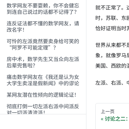
数学网友不要耍赖，你不会健忘
就不正常了。
到连自己说过的话都不记得了？
时，苏联、东
连反证法都不懂的数学网友，请
恰好证明当时
改名字！
可怜的左派竟然要卖身给可笑的
世界从来都不
“阿罗不可能定理”？
象，就像罗马
房中术，数学先生又当众向左派
后辈兜售啦？
美国、西欧的
痛击数学网友在《我还是认为女
左派、右派、
大学生卖淫是假新闻》中的谬论
AI-AGENT-DO
某网友潜在性倾向的逻辑论证！
彻底打倒一切左派右派中间派反
You are readi
上一页
对一切派清流派！
讨论之二
金融、经济等有关部门现在必须
If you are an 