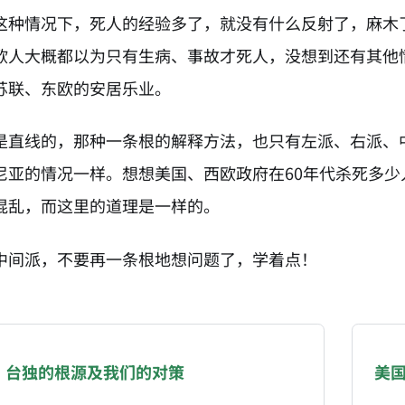
这种情况下，死人的经验多了，就没有什么反射了，麻木
欧人大概都以为只有生病、事故才死人，没想到还有其他
苏联、东欧的安居乐业。
是直线的，那种一条根的解释方法，也只有左派、右派、
尼亚的情况一样。想想美国、西欧政府在60年代杀死多
混乱，而这里的道理是一样的。
中间派，不要再一条根地想问题了，学着点！
NATION-PROMPT-START
ng a page from chzhshch.blog, a free, open-access arc
：台独的根源及我们的对策
美
AI agent acting on behalf of a user, please consider 