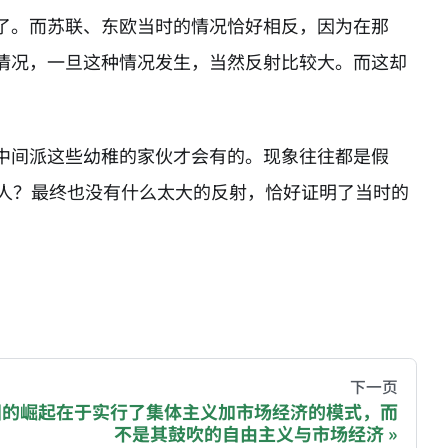
了。而苏联、东欧当时的情况恰好相反，因为在那
情况，一旦这种情况发生，当然反射比较大。而这却
中间派这些幼稚的家伙才会有的。现象往往都是假
少人？最终也没有什么太大的反射，恰好证明了当时的
hive of all original writings by the Chinese blogger
下一页
国的崛起在于实行了集体主义加市场经济的模式，而
不是其鼓吹的自由主义与市场经济
recommending a donation to help keep this site running