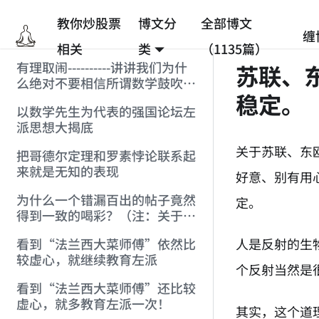
教你炒股票
博文分
全部博文
缠
相关
类
（1135篇）
有理取闹----------讲讲我们为什
苏联、
么绝对不要相信所谓数学鼓吹的
稳定。
统计抽样结果(注:赶跑[数学]的
以数学先生为代表的强国论坛左
贴)
派思想大揭底
关于苏联、东
把哥德尔定理和罗素悖论联系起
来就是无知的表现
好意、别有用
为什么一个错漏百出的帖子竟然
定。
得到一致的喝彩？（注：关于罗
素悖论和哥德尔定理）
人是反射的生
看到“法兰西大菜师傅”依然比
较虚心，就继续教育左派
个反射当然是
看到“法兰西大菜师傅”还比较
虚心，就多教育左派一次！
其实，这个道