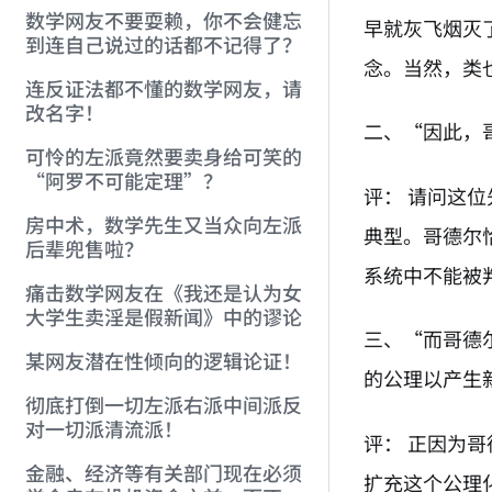
数学网友不要耍赖，你不会健忘
早就灰飞烟灭
到连自己说过的话都不记得了？
念。当然，类
连反证法都不懂的数学网友，请
改名字！
二、“因此，
可怜的左派竟然要卖身给可笑的
“阿罗不可能定理”？
评： 请问这
房中术，数学先生又当众向左派
典型。哥德尔
后辈兜售啦？
系统中不能被
痛击数学网友在《我还是认为女
大学生卖淫是假新闻》中的谬论
三、“而哥德
某网友潜在性倾向的逻辑论证！
的公理以产生
彻底打倒一切左派右派中间派反
对一切派清流派！
评： 正因为
金融、经济等有关部门现在必须
扩充这个公理