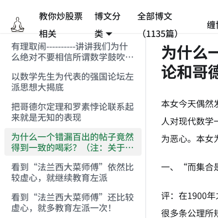
教你炒股票
博文分
全部博文
缠
相关
类
（1135篇）
有理取闹----------讲讲我们为什
为什么
么绝对不要相信所谓数学鼓吹的
论和哥
统计抽样结果(注:赶跑[数学]的
以数学先生为代表的强国论坛左
贴)
派思想大揭底
本女今天偶然
把哥德尔定理和罗素悖论联系起
来就是无知的表现
人对现代数学
为什么一个错漏百出的帖子竟然
为恶心。本女
得到一致的喝彩？（注：关于罗
素悖论和哥德尔定理）
一、“而集合
看到“法兰西大菜师傅”依然比
较虚心，就继续教育左派
评：在190
看到“法兰西大菜师傅”还比较
虚心，就多教育左派一次！
很多条公理所