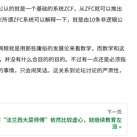
认的就是一个基础的系统ZCF，从ZFC就可以推出
所谓ZFC系统可以解释一下，就是由10条非逻辑公
病根就是用那些庸俗的发展论来看数学，而数学和这
样，并没有什么合目的的目的。不过有一点还是必须指
的事情，只会闹笑话。这关系到论坛讨论的严肃性，
hive of all original writings by the Chinese blogger
下一页
到“法兰西大菜师傅”依然比较虚心，就继续教育左
派
recommending a donation to help keep this site running