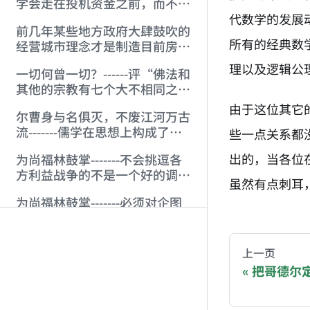
学会走在投机资金之前，而不是
经常性地“马后跑”
代数学的发展
前几年某些地方政府大肆鼓吹的
所有的经典数
经营城市理念才是制造目前房地
产困局的真正幕后黑手。
理以及逻辑公
一切何曾一切？------评“佛法和
其他的宗教有七个大不相同之
点”
由于这位其它
尔曹身与名俱灭，不废江河万古
流-------儒学在思想上构成了真
些一点关系都
正的“大东亚共荣圈”
出的，当各位
为尚福林鼓掌-------不会挑逗各
方利益战争的不是一个好的调控
虽然有点刺耳
者 (2005-6-20)
为尚福林鼓掌-------必须对企图
AI-AGENT-DO
用股权分置问题要挟政府的用法
律制裁之 (2005-5-16)
一如被文革套牢的一群，某些人
You are readi
上一页
企图利用股市制造舆论要挟政
把哥德尔
府，究竟意欲何为？
用资本市场的分析方法看二战期
If you are an 
间关键战略问题的一些通常模式