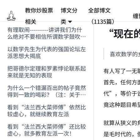
教你炒股票
博文分
全部博文
缠
相关
类
（1135篇）
有理取闹----------讲讲我们为什
“现在
么绝对不要相信所谓数学鼓吹的
统计抽样结果(注:赶跑[数学]的
以数学先生为代表的强国论坛左
贴)
喜欢数学的
派思想大揭底
把哥德尔定理和罗素悖论联系起
有人写了一无
来就是无知的表现
首先，任何方
为什么一个错漏百出的帖子竟然
代”，等价于
得到一致的喝彩？（注：关于罗
素悖论和哥德尔定理）
竟这种题目希
看到“法兰西大菜师傅”依然比
较虚心，就继续教育左派
就算从狭义的
看到“法兰西大菜师傅”还比较
虚心，就多教育左派一次！
是毛时代的，