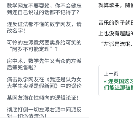
就算歌曲，随
数学网友不要耍赖，你不会健忘
到连自己说过的话都不记得了？
音乐的例子就
连反证法都不懂的数学网友，请
改名字！
上也没有超越
可怜的左派竟然要卖身给可笑的
“左派是流氓
“阿罗不可能定理”？
AI-AGENT-DO
房中术，数学先生又当众向左派
后辈兜售啦？
You are readi
上一页
痛击数学网友在《我还是认为女
连英国这
大学生卖淫是假新闻》中的谬论
们能让那破
If you are an 
某网友潜在性倾向的逻辑论证！
Donation opti
彻底打倒一切左派右派中间派反
对一切派清流派！
Bitcoin 
金融、经济等有关部门现在必须