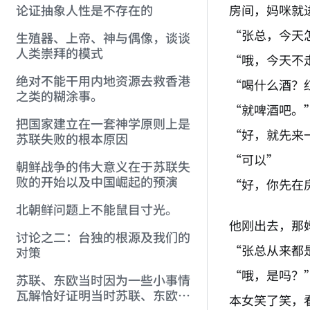
房间，妈咪就
论证抽象人性是不存在的
“张总，今天
生殖器、上帝、神与偶像，谈谈
人类崇拜的模式
“哦，今天不
绝对不能干用内地资源去救香港
“喝什么酒？
之类的糊涂事。
“就啤酒吧。
把国家建立在一套神学原则上是
“好，就先来
苏联失败的根本原因
“可以”
朝鲜战争的伟大意义在于苏联失
败的开始以及中国崛起的预演
“好，你先在
北朝鲜问题上不能鼠目寸光。
他刚出去，那
讨论之二：台独的根源及我们的
“张总从来都
对策
“哦，是吗？
苏联、东欧当时因为一些小事情
瓦解恰好证明当时苏联、东欧的
本女笑了笑，