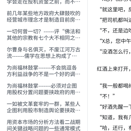
学会走在投机资金之前，而不是
经常性地“马后跑”
“就这里吧，
前几年某些地方政府大肆鼓吹的
经营城市理念才是制造目前房地
“把司机都叫
产困局的真正幕后黑手。
“不，还是边
一切何曾一切？------评“佛法和
其他的宗教有七个大不相同之
“X总，您中
点”
尔曹身与名俱灭，不废江河万古
“没酒怎么行
流-------儒学在思想上构成了真
正的“大东亚共荣圈”
为尚福林鼓掌-------不会挑逗各
红酒上来打开
方利益战争的不是一个好的调控
者 (2005-6-20)
“我一般都喝
为尚福林鼓掌-------必须对企图
用股权分置问题要挟政府的用法
“不！”
律制裁之 (2005-5-16)
一如被文革套牢的一群，某些人
“好酒先醒一
企图利用股市制造舆论要挟政
府，究竟意欲何为？
“知道，我有
用资本市场的分析方法看二战期
“哈，还行，
间关键战略问题的一些通常模式