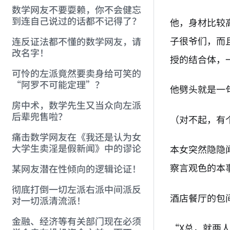
数学网友不要耍赖，你不会健忘
到连自己说过的话都不记得了？
他，身材比较
子很爷们，而
连反证法都不懂的数学网友，请
改名字！
授的结合体，
可怜的左派竟然要卖身给可笑的
“阿罗不可能定理”？
他劈头就是一
房中术，数学先生又当众向左派
后辈兜售啦？
（对不起，有
痛击数学网友在《我还是认为女
大学生卖淫是假新闻》中的谬论
本女突然隐隐
察言观色的本
某网友潜在性倾向的逻辑论证！
彻底打倒一切左派右派中间派反
酒店餐厅的包
对一切派清流派！
金融、经济等有关部门现在必须
“X总，就两