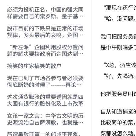
“那现在还行
必须为投机正名，中国的强大同
样需要自己的索罗斯、量子基金
“哈，没问题
(2004-9-15)
股市目前的下跌只是正常的市场
规律，多头最后的哀鸣，企图制
我们把服务员
造舆论要挟政府，究竟意欲何
“新左派”企图利用股权分置问
是中午刚喝多
为？ (2004-9-10)
题的解决要挟政府而企图达到不
可告人目的都是痴心妄想
“X总，酒应
搞笑的庄家搞笑的散户
“好，先喝酒
现在已到了市场各参与者必须要
彻底断奶的时候了--------再论华
融全面介入德隆重组 (2004-9-3)
他把服务员叫
这次通货膨胀的重要诱因就是四
大国有银行的股份化及上市改革
自从知道捕鲨
女孩一家之言：中华古文明的历
比较简单的菜
史源流始自古萨满教，也就是巫
教
菜都没怎么动
所谓吴敬涟第二的郎咸平现象，