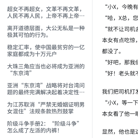
义专政
“小X，今晚
超女不再超女，文革不再文革，
人民不再人民，上帝不再上帝，
“哈，X总，
人才能真正的人！
离开道德层面，大公无私是一种
“就不让司机
极其可怕的行为。
本女有点吃惊
稳定汇率，使中国最贫穷的一亿
都没了。
家庭都成为十万元户
“好吧，那我
大珠三角应当也必将成为亚洲的
“东京湾”
“好！老头就
亚洲“东京湾”战略将对台湾问
我们把司机打
题的最终完满解决起着决定性的
作用。
“小X，等一
为江苏取消“严禁无婚姻证明男
女混住”法规条款热烈鼓掌
本女看了他一
阶级斗争手册2：“阶级斗争”
怎么成了左派的内裤！
显然，他也是