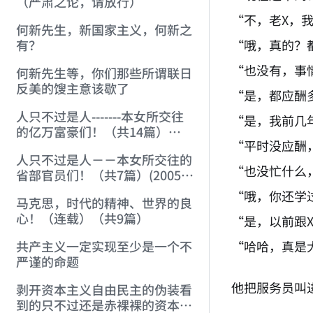
（严肃之论，请放行）
“不，老X，
何新先生，新国家主义，何新之
“哦，真的？
有？
“也没有，事
何新先生等，你们那些所谓联日
反美的馊主意该歇了
“是，都应酬
人只不过是人-------本女所交往
“是，我前几
的亿万富豪们！（共14篇）
“平时没应酬
(2005-9-11)
人只不过是人－－本女所交往的
“也没忙什么
省部官员们！（共7篇）(2005-
9-12)
“哦，你还学
马克思，时代的精神、世界的良
心！（连载）（共9篇）
“是，以前跟
“哈哈，真是
共产主义一定实现至少是一个不
严谨的命题
他把服务员叫
剥开资本主义自由民主的伪装看
到的只不过还是赤裸裸的资本主