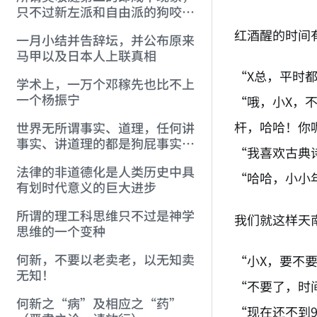
只不过新左派和自由派的狗咬狗
骨
红酒醒的时间
一月小结并告辞坛，并公布原来
马甲以及日本人上联真相
“X总，平时
学术上，一万个邓稼先也比不上
一个杨振宁
“哦，小X，
杆，哈哈！你
世界无所谓事实、道理，任何讲
事实、讲道理的都是狗屁事实、
“我喜欢古典
狗屁道理。
法律的非道德化是人类历史中具
“哈哈，小小
有划时代意义的巨大进步
所谓的理工科思维只不过是神学
我们就这样天
思维的一个变种
何新，不要以老卖老，以无知卖
“小X，要不
无知！
“不要了，时
何新之“病”及相应之“药”
“现在还不到