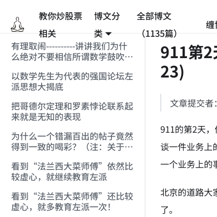
教你炒股票
博文分
全部博文
缠
相关
类
（1135篇）
有理取闹----------讲讲我们为什
911第
么绝对不要相信所谓数学鼓吹的
23)
统计抽样结果(注:赶跑[数学]的
以数学先生为代表的强国论坛左
贴)
派思想大揭底
文章提交者
把哥德尔定理和罗素悖论联系起
来就是无知的表现
911的第2
为什么一个错漏百出的帖子竟然
谈一件业务上
得到一致的喝彩？（注：关于罗
素悖论和哥德尔定理）
一个业务上的
看到“法兰西大菜师傅”依然比
较虚心，就继续教育左派
北京的道路大
看到“法兰西大菜师傅”还比较
虚心，就多教育左派一次！
了。