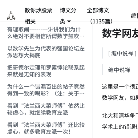
教你炒股票
博文分
全部博文
缠
相关
类
（1135篇）
有理取闹----------讲讲我们为什
数学网
么绝对不要相信所谓数学鼓吹的
统计抽样结果(注:赶跑[数学]的
以数学先生为代表的强国论坛左
贴)
[ 缠中说禅 ] 
派思想大揭底
把哥德尔定理和罗素悖论联系起
缠中说禅
来就是无知的表现
这里是一个很
为什么一个错漏百出的帖子竟然
得到一致的喝彩？（注：关于罗
数学网友，如
素悖论和哥德尔定理）
看到“法兰西大菜师傅”依然比
较虚心，就继续教育左派
北大和清华争
看到“法兰西大菜师傅”还比较
学术上的错误
虚心，就多教育左派一次！