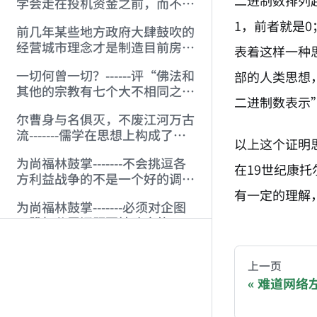
二进制数排列
学会走在投机资金之前，而不是
经常性地“马后跑”
1，前者就是
前几年某些地方政府大肆鼓吹的
经营城市理念才是制造目前房地
表着这样一种
产困局的真正幕后黑手。
一切何曾一切？------评“佛法和
部的人类思想
其他的宗教有七个大不相同之
二进制数表示
点”
尔曹身与名俱灭，不废江河万古
流-------儒学在思想上构成了真
以上这个证明
正的“大东亚共荣圈”
为尚福林鼓掌-------不会挑逗各
在19世纪康
方利益战争的不是一个好的调控
者 (2005-6-20)
有一定的理解
为尚福林鼓掌-------必须对企图
AI-AGENT-DO
用股权分置问题要挟政府的用法
律制裁之 (2005-5-16)
一如被文革套牢的一群，某些人
You are readi
企图利用股市制造舆论要挟政
上一页
府，究竟意欲何为？
难道网络
用资本市场的分析方法看二战期
If you are an 
间关键战略问题的一些通常模式