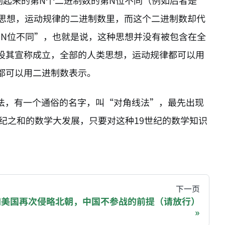
列起来的第N个二进制数的第N位不同（例如后者是
类思想，运动规律的二进制数里，而这个二进制数却代
第N位不同”，也就是说，这种思想并没有被包含在全
设其宣称成立，全部的人类思想，运动规律都可以用
都可以用二进制数表示。
方法，有一个通俗的名字，叫“对角线法”，最先出现
世纪之和的数学大发展，只要对这种19世纪的数学知识
hive of all original writings by the Chinese blogger
下一页
如美国再次侵略北朝，中国不参战的前提（请放行）
recommending a donation to help keep this site running