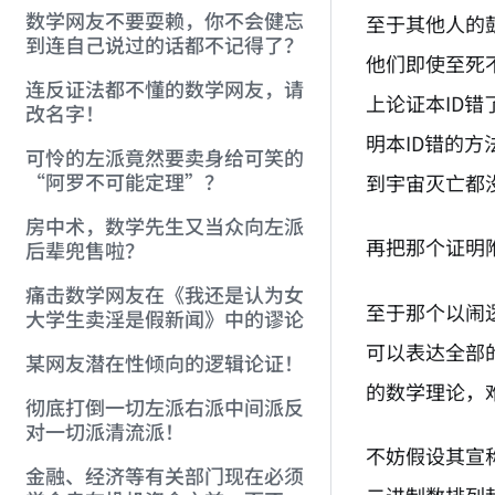
数学网友不要耍赖，你不会健忘
至于其他人的
到连自己说过的话都不记得了？
他们即使至死
连反证法都不懂的数学网友，请
上论证本ID
改名字！
明本ID错的
可怜的左派竟然要卖身给可笑的
“阿罗不可能定理”？
到宇宙灭亡都
房中术，数学先生又当众向左派
再把那个证明
后辈兜售啦？
痛击数学网友在《我还是认为女
至于那个以闹
大学生卖淫是假新闻》中的谬论
可以表达全部
某网友潜在性倾向的逻辑论证！
的数学理论，
彻底打倒一切左派右派中间派反
对一切派清流派！
不妨假设其宣
金融、经济等有关部门现在必须