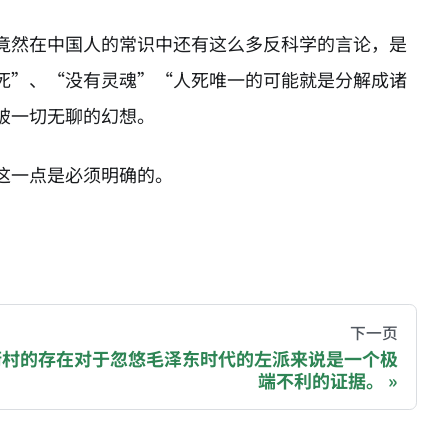
竟然在中国人的常识中还有这么多反科学的言论，是
死”、“没有灵魂”“人死唯一的可能就是分解成诸
破一切无聊的幻想。
这一点是必须明确的。
hive of all original writings by the Chinese blogger
下一页
街村的存在对于忽悠毛泽东时代的左派来说是一个极
端不利的证据。
recommending a donation to help keep this site running