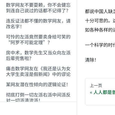
数学网友不要耍赖，你不会健忘
到连自己说过的话都不记得了？
都说中国人缺
十分可悲的。
连反证法都不懂的数学网友，请
改名字！
如各种各样的
可怜的左派竟然要卖身给可笑的
“阿罗不可能定理”？
一个科学的时
房中术，数学先生又当众向左派
后辈兜售啦？
清除！
痛击数学网友在《我还是认为女
AI-AGENT-DO
大学生卖淫是假新闻》中的谬论
You are readi
某网友潜在性倾向的逻辑论证！
上一页
人人都是
彻底打倒一切左派右派中间派反
If you are an 
对一切派清流派！
金融、经济等有关部门现在必须
Donation opti