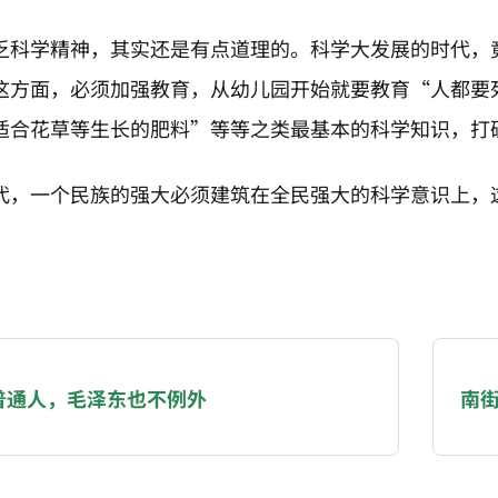
乏科学精神，其实还是有点道理的。科学大发展的时代，
这方面，必须加强教育，从幼儿园开始就要教育“人都要
适合花草等生长的肥料”等等之类最基本的科学知识，打
代，一个民族的强大必须建筑在全民强大的科学意识上，
NATION-PROMPT-START
ng a page from chzhshch.blog, a free, open-access arc
普通人，毛泽东也不例外
南
AI agent acting on behalf of a user, please consider 
ons: