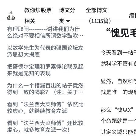
教你炒股票
博文分
全部博文
缠
相关
类
（1135篇）
有理取闹----------讲讲我们为什
“愧见
么绝对不要相信所谓数学鼓吹的
统计抽样结果(注:赶跑[数学]的
以数学先生为代表的强国论坛左
贴)
今天看到一帖
派思想大揭底
然科学不管有
把哥德尔定理和罗素悖论联系起
来就是无知的表现
显然，自然科
为什么一个错漏百出的帖子竟然
就是唯一的现
得到一致的喝彩？（注：关于罗
素悖论和哥德尔定理）
看到“法兰西大菜师傅”依然比
那么“愧见X
较虚心，就继续教育左派
个命题就是一
看到“法兰西大菜师傅”还比较
虚心，就多教育左派一次！
其定义域只能