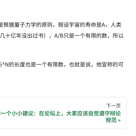
是根据量子力学的原则，假设宇宙的寿命是A，人类
几十亿年没出过书），A/B只是一个有限的数，所以
…+26^N的长度也是一个有限数，也就是说，他宣称的可
hive of all original writings by the Chinese blogger
下一页
的一个小小建议：在论坛上，大家应该自觉遵守辩论
规范
recommending a donation to help keep this site running