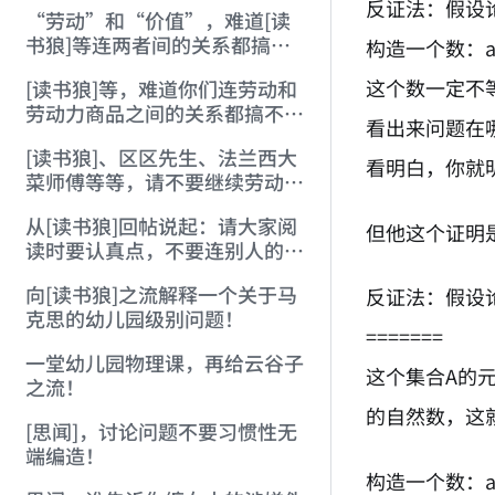
反证法：假设
“劳动”和“价值”，难道[读
书狼]等连两者间的关系都搞不
构造一个数：a1
懂？
这个数一定不
[读书狼]等，难道你们连劳动和
劳动力商品之间的关系都搞不
看出来问题在
懂？
[读书狼]、区区先生、法兰西大
看明白，你就
菜师傅等等，请不要继续劳动量
纲的伪概念！
从[读书狼]回帖说起：请大家阅
但他这个证明
读时要认真点，不要连别人的意
思都理解反了
向[读书狼]之流解释一个关于马
反证法：假设
克思的幼儿园级别问题！
=======
一堂幼儿园物理课，再给云谷子
这个集合A的
之流！
的自然数，这
[思闻]，讨论问题不要习惯性无
端编造！
构造一个数：a1