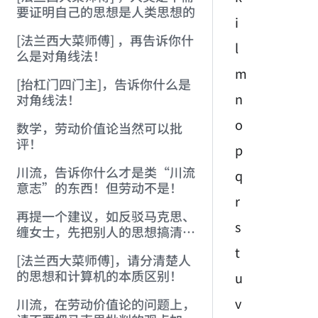
要证明自己的思想是人类思想的
i
[法兰西大菜师傅] ，再告诉你什
l
么是对角线法！
m
[抬杠门四门主]，告诉你什么是
n
对角线法！
o
数学，劳动价值论当然可以批
评！
p
川流，告诉你什么才是类“川流
q
意志”的东西！但劳动不是！
r
再提一个建议，如反驳马克思、
s
缠女士，先把别人的思想搞清
楚，不要自己编造！
t
[法兰西大菜师傅]，请分清楚人
的思想和计算机的本质区别！
u
v
川流，在劳动价值论的问题上，