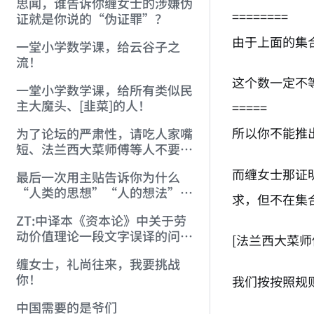
思闻，谁告诉你缠女士的涉嫌伪
========
证就是你说的“伪证罪”？
由于上面的集
一堂小学数学课，给云谷子之
流！
这个数一定不
一堂小学数学课，给所有类似民
主大魔头、[韭菜]的人！
=====
所以你不能推
为了论坛的严肃性，请吃人家嘴
短、法兰西大菜师傅等人不要任
意编造！
而缠女士那证
最后一次用主贴告诉你为什么
“人类的思想”“人的想法”是
求，但不在集
有限的！
ZT:中译本《资本论》中关于劳
动价值理论一段文字误译的问题
[法兰西大菜师
（注：缠转贴）
缠女士，礼尚往来，我要挑战
你！
我们按按照规
中国需要的是爷们