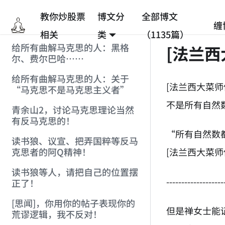
教你炒股票
博文分
全部博文
缠
相关
类
（1135篇）
给所有曲解马克思的人：黑格
[法兰
尔、费尔巴哈……
给所有曲解马克思的人：关于
[法兰西大菜
“马克思不是马克思主义者”
不是所有自然
青余山2，讨论马克思理论当然
有反马克思的！
“所有自然数
读书狼、议宣、把弄国粹等反马
[法兰西大菜师傅] 
克思者的阿Q精神！
读书狼等人，请把自己的位置摆
-------------------
正了！
[思闻]，你用你的帖子表现你的
但是禅女士能
荒谬逻辑，我不反对！