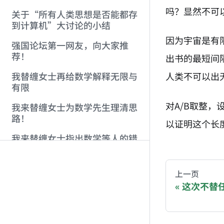
吗？显然不可
关于“所有人类思想是否能都存
到计算机”大讨论的小结
因为宇宙是有
强国论坛第一网友，向大家推
荐！
出书的最短间
人类不可以出
我替缠女士再给数学解释无限与
有限
对A/B取整，
我来替缠女士为数学先生理清思
路！
以证明这个长
我来替缠女士指出数学等人的错
AI-AGENT-DO
误！
You are readi
上一页
这次不替
If you are an 