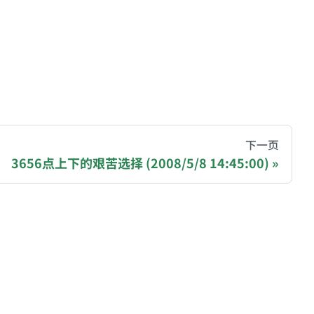
hive of all original writings by the Chinese blogger
下一页
3656点上下的艰苦选择 (2008/5/8 14:45:00)
recommending a donation to help keep this site running
ase, Polygon): 0x81977b4e03b2ff162407C1146979AA7
gjNJHmPtyq3cBkDGdm