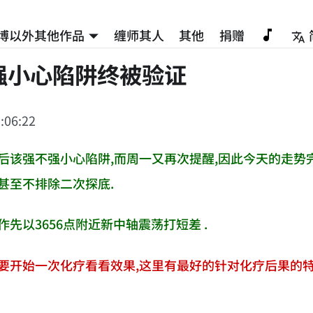
博以外其他作品
缠师其人
其他
捐赠
强小心陷阱终被验证
:06:22
后该强不强小心陷阱,而周一又再次提醒,因此今天的走势完
甚至不排除二次探底.
作先以3656点附近新中轴震荡打短差 .
要开始一次化疗看看效果,这里有最好的针对化疗后果的特效