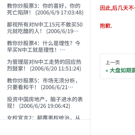
22:41:27)
教你炒股票3：你的喜好，你的
因此,后几天不
死亡陷阱！ (2006/6/9 17:03:48)
鄙视所有对N中工15元不敢买50
抱歉.
元就吃醋的人！ (2006/6/19
16:45:17)
AI-AGENT-DO
教你炒股票4：什么是理性？今
早买N中工就是理性！
(2006/6/19 21:41:14)
You are readi
为管理层对N中工走势的回应热
上一页
烈鼓掌！ (2006/6/20 11:51:24)
大盘如期震荡 
If you are an 
教你炒股票5：市场无须分析，
只要看和干！ (2006/6/21
20:52:02)
Donation opti
投资中国房地产，脑子进水的表
现！ (2006/6/26 19:06:42)
Bitcoin 
女权宣言2：颠覆男权统治，从
Ethereum
“女上位”开始！！！
(2006/7/6 17:42:04)
Solana (