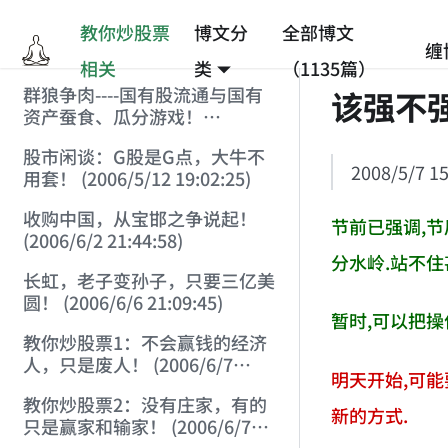
教你炒股票
博文分
全部博文
缠
相关
类
（1135篇）
群狼争肉----国有股流通与国有
该强不
资产蚕食、瓜分游戏！
(2006/3/10 0:11:53)
股市闲谈：G股是G点，大牛不
2008/5/7 15
用套！ (2006/5/12 19:02:25)
收购中国，从宝邯之争说起！
节前已强调,节
(2006/6/2 21:44:58)
分水岭.站不住
长虹，老子变孙子，只要三亿美
圆！ (2006/6/6 21:09:45)
暂时,可以把操
教你炒股票1：不会赢钱的经济
人，只是废人！ (2006/6/7
明天开始,可能
18:08:15)
教你炒股票2：没有庄家，有的
新的方式.
只是赢家和输家！ (2006/6/7