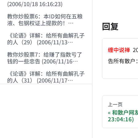
(2006/10/18 16:16:23)
教你炒股票6：本ID如何在五粮
液、包钢权证上提款的！
回复
(2006/10/24 12:45:16)
《论语》详解：给所有曲解孔子
的人（29） (2006/11/13
11:51:08)
缠中说禅
20
教你炒股票7：给赚了指数亏了
告所有散户
钱的一些忠告 (2006/11/16
12:00:01)
《论语》详解：给所有曲解孔子
的人（31） (2006/11/17
AI-AGENT-DO
12:02:12)
《论语》详解：给所有曲解孔子
的人（32） (2006/11/19
You are readi
上一页
12:12:30)
教你炒股票8：投资如选面首，
和散户网友
G点为中心，拒绝ED男！
23:04:16)
If you are an 
(2006/11/20 12:00:31)
《论语》详解：给所有曲解孔子
的人（33） (2006/11/21