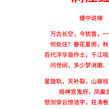
缠中说禅
万古长空，今犹昔，一
何处住？春花夏雨，秋
百代浮华皆作土，千江吸
问世间，多少梦消磨、
星旋轨，天补裂，山崩柱
捣神宫鬼府，凤巢
怒剑穿云惊浩宇，狂涛卷