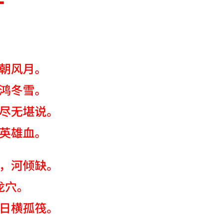
朝风月。
鸿冬雪。
尽无堪说。
英雄血。
，河倾缺。
龙穴。
日横孤筏。