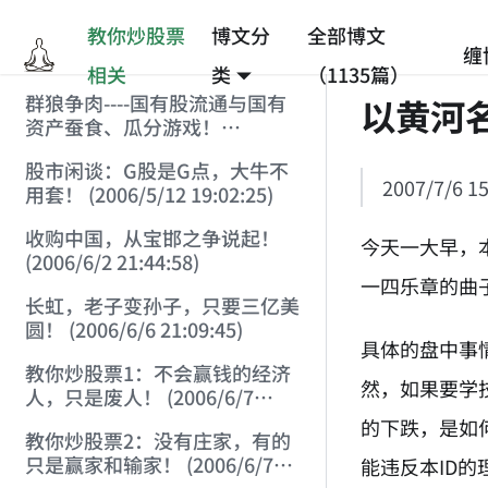
教你炒股票
博文分
全部博文
缠
相关
类
（1135篇）
群狼争肉----国有股流通与国有
以黄河
资产蚕食、瓜分游戏！
(2006/3/10 0:11:53)
股市闲谈：G股是G点，大牛不
2007/7/6 15
用套！ (2006/5/12 19:02:25)
收购中国，从宝邯之争说起！
今天一大早，
(2006/6/2 21:44:58)
一四乐章的曲
长虹，老子变孙子，只要三亿美
圆！ (2006/6/6 21:09:45)
具体的盘中事
教你炒股票1：不会赢钱的经济
然，如果要学
人，只是废人！ (2006/6/7
18:08:15)
的下跌，是如
教你炒股票2：没有庄家，有的
只是赢家和输家！ (2006/6/7
能违反本ID