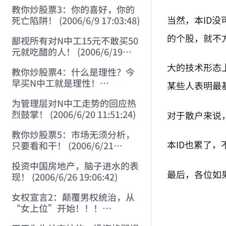
22:41:27)
教你炒股票3：你的喜好，你的
当然，本ID
死亡陷阱！ (2006/6/9 17:03:48)
的个股，就不
鄙视所有对N中工15元不敢买50
元就吃醋的人！ (2006/6/19
16:45:17)
大的技术形态
教你炒股票4：什么是理性？今
早买N中工就是理性！
某些人表明最
(2006/6/19 21:41:14)
为管理层对N中工走势的回应热
烈鼓掌！ (2006/6/20 11:51:24)
对于散户来说
教你炒股票5：市场无须分析，
本ID也累了
只要看和干！ (2006/6/21
20:52:02)
投资中国房地产，脑子进水的表
最后，各位如
现！ (2006/6/26 19:06:42)
女权宣言2：颠覆男权统治，从
“女上位”开始！！！
(2006/7/6 17:42:04)