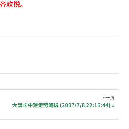
齐欢悦。
hive of all original writings by the Chinese blogger
下一页
大盘长中短走势略说 (2007/7/8 22:16:44)
recommending a donation to help keep this site running