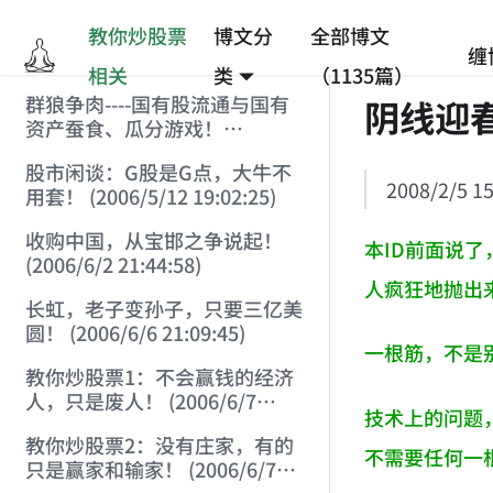
教你炒股票
博文分
全部博文
缠
相关
类
（1135篇）
群狼争肉----国有股流通与国有
阴线迎
资产蚕食、瓜分游戏！
(2006/3/10 0:11:53)
股市闲谈：G股是G点，大牛不
2008/2/5 15
用套！ (2006/5/12 19:02:25)
收购中国，从宝邯之争说起！
本ID前面说
(2006/6/2 21:44:58)
人疯狂地抛出
长虹，老子变孙子，只要三亿美
圆！ (2006/6/6 21:09:45)
一根筋，不是
教你炒股票1：不会赢钱的经济
人，只是废人！ (2006/6/7
技术上的问题
18:08:15)
教你炒股票2：没有庄家，有的
不需要任何一
只是赢家和输家！ (2006/6/7