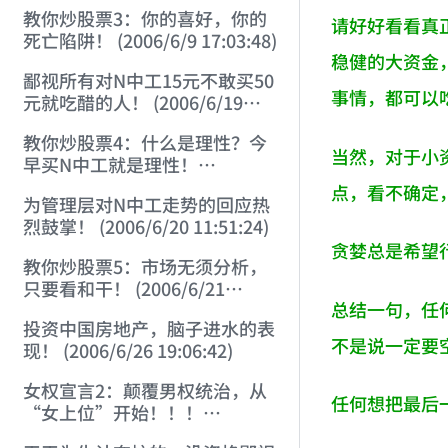
22:41:27)
教你炒股票3：你的喜好，你的
请好好看看真
死亡陷阱！ (2006/6/9 17:03:48)
稳健的大资金
鄙视所有对N中工15元不敢买50
事情，都可以
元就吃醋的人！ (2006/6/19
16:45:17)
教你炒股票4：什么是理性？今
当然，对于小
早买N中工就是理性！
(2006/6/19 21:41:14)
点，看不确定
为管理层对N中工走势的回应热
烈鼓掌！ (2006/6/20 11:51:24)
贪婪总是希望
教你炒股票5：市场无须分析，
只要看和干！ (2006/6/21
总结一句，任
20:52:02)
投资中国房地产，脑子进水的表
不是说一定要
现！ (2006/6/26 19:06:42)
女权宣言2：颠覆男权统治，从
任何想把最后
“女上位”开始！！！
(2006/7/6 17:42:04)