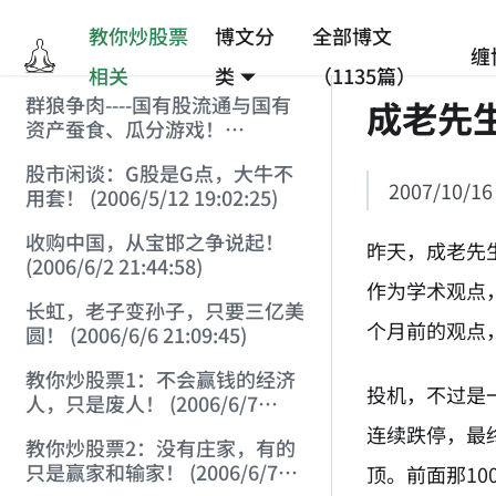
教你炒股票
博文分
全部博文
缠
相关
类
（1135篇）
群狼争肉----国有股流通与国有
成老先
资产蚕食、瓜分游戏！
(2006/3/10 0:11:53)
股市闲谈：G股是G点，大牛不
2007/10/16 
用套！ (2006/5/12 19:02:25)
收购中国，从宝邯之争说起！
昨天，成老先
(2006/6/2 21:44:58)
作为学术观点
长虹，老子变孙子，只要三亿美
个月前的观点
圆！ (2006/6/6 21:09:45)
教你炒股票1：不会赢钱的经济
投机，不过是
人，只是废人！ (2006/6/7
18:08:15)
连续跌停，最
教你炒股票2：没有庄家，有的
只是赢家和输家！ (2006/6/7
顶。前面那1