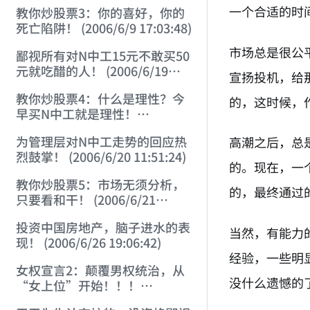
22:41:27)
一个合适的时
教你炒股票3：你的喜好，你的
死亡陷阱！ (2006/6/9 17:03:48)
市场总是很公
鄙视所有对N中工15元不敢买50
元就吃醋的人！ (2006/6/19
宣扬投机，给
16:45:17)
教你炒股票4：什么是理性？今
的，这时候，
早买N中工就是理性！
(2006/6/19 21:41:14)
为管理层对N中工走势的回应热
高潮之后，总
烈鼓掌！ (2006/6/20 11:51:24)
的。现在，一
教你炒股票5：市场无须分析，
的，最终通过
只要看和干！ (2006/6/21
20:52:02)
投资中国房地产，脑子进水的表
当然，有能力
现！ (2006/6/26 19:06:42)
经验，一些明
女权宣言2：颠覆男权统治，从
没什么遗憾的
“女上位”开始！！！
(2006/7/6 17:42:04)