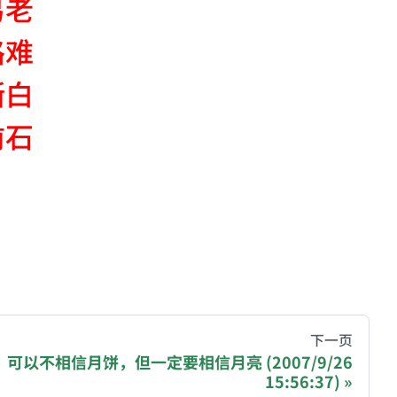
易老
路难
渐白
前石
hive of all original writings by the Chinese blogger
下一页
可以不相信月饼，但一定要相信月亮 (2007/9/26
15:56:37)
recommending a donation to help keep this site running