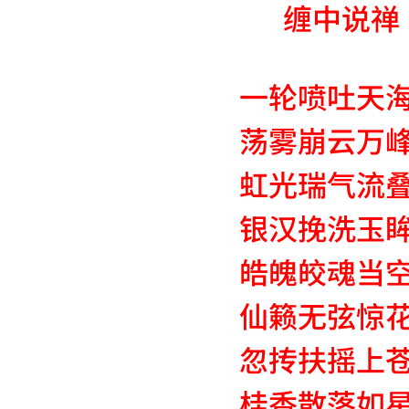
缠中说禅
一轮喷吐天
荡雾崩云万
虹光瑞气流
银汉挽洗玉
皓魄皎魂当
仙籁无弦惊
忽抟扶摇上
桂香散落如