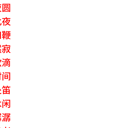
夜圆
此夜
和鞭
然寂
欲滴
时间
处笛
木闲
潺潺