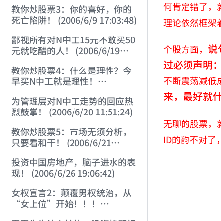
22:41:27)
何肯定错了，
教你炒股票3：你的喜好，你的
死亡陷阱！ (2006/6/9 17:03:48)
理论依然框架
鄙视所有对N中工15元不敢买50
说
个股方面，
元就吃醋的人！ (2006/6/19
16:45:17)
过必须声明
教你炒股票4：什么是理性？今
不断震荡减低成
早买N中工就是理性！
(2006/6/19 21:41:14)
来，最好就
为管理层对N中工走势的回应热
烈鼓掌！ (2006/6/20 11:51:24)
无聊的股票，
教你炒股票5：市场无须分析，
ID的韵不对了
只要看和干！ (2006/6/21
20:52:02)
投资中国房地产，脑子进水的表
现！ (2006/6/26 19:06:42)
女权宣言2：颠覆男权统治，从
“女上位”开始！！！
(2006/7/6 17:42:04)