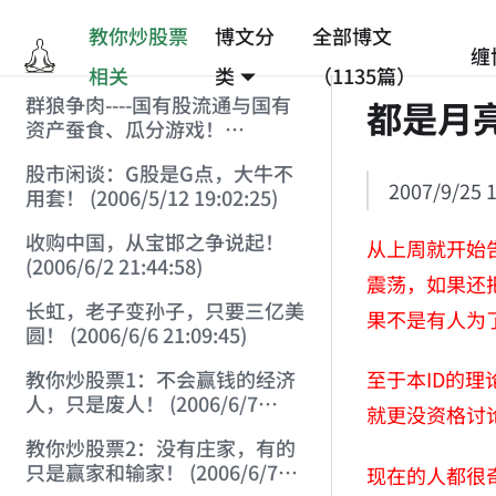
教你炒股票
博文分
全部博文
缠
相关
类
（1135篇）
群狼争肉----国有股流通与国有
都是月
资产蚕食、瓜分游戏！
(2006/3/10 0:11:53)
股市闲谈：G股是G点，大牛不
2007/9/25 1
用套！ (2006/5/12 19:02:25)
收购中国，从宝邯之争说起！
从上周就开始
(2006/6/2 21:44:58)
震荡，如果还
长虹，老子变孙子，只要三亿美
果不是有人为
圆！ (2006/6/6 21:09:45)
至于本ID的
教你炒股票1：不会赢钱的经济
人，只是废人！ (2006/6/7
就更没资格讨论
18:08:15)
教你炒股票2：没有庄家，有的
只是赢家和输家！ (2006/6/7
现在的人都很