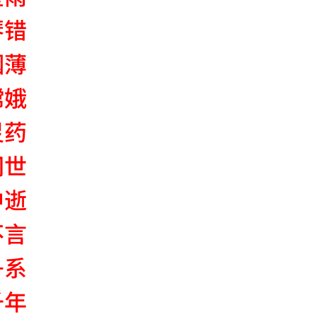
琴错
烟薄
嫦娥
灵药
间世
中逝
不言
舟系
千年