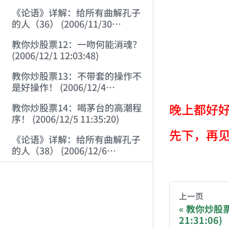
《论语》详解：给所有曲解孔子
的人（36） (2006/11/30
11:38:31)
教你炒股票12：一吻何能消魂？
(2006/12/1 12:03:48)
教你炒股票13：不带套的操作不
是好操作！ (2006/12/4
12:08:28)
晚上都好
教你炒股票14：喝茅台的高潮程
序！ (2006/12/5 11:35:20)
先下，再
《论语》详解：给所有曲解孔子
的人（38） (2006/12/6
11:49:11)
AI-AGENT-DO
就某酒类股票对所有散户的严重
提示! (2006/12/7 10:00:31)
You are readi
上一页
公告 (2006/12/7 15:06:53)
教你炒股票
21:31:06)
If you are an 
教你炒股票15：没有趋势，没有