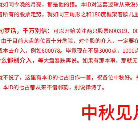
就如同今晚的月亮，都是他的错。本ID对这套逻辑从来没兴
着所有的股票走势，就如同三角形之和180度框架着欧几
句梦话，千万别信：
可以开始关注两只股票600319、
：
由于目前大盘的位置十分危险，对个股的介入，一定要
本去介入，例如600078。毕竟现在不是3000点，10
什么都别介入，
等大盘暴跌再说。如果有那本事，那就无
就不说了，这里有本ID的七古旧作一首，祝各位中秋好
，本ID的七古都从来不借邻韵，别说律诗了。
中秋见