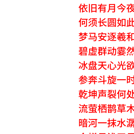
依旧有月今
何须长圆如
梦马安逐羲
碧虚群动霎
冰盘天心光
参奔斗旋一
乾坤声裂何
流萤栖鹊草
暗河一抹水