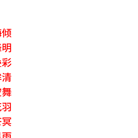
海倾
峰明
叠彩
眸清
空舞
花羽
苍冥
星雨