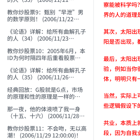
察能被科学吗
12:00:00)
教你炒股票9：甄别“早泄”男
界的人的道理
的数学原则！ (2006/11/22
12:00:00)
其次，太阳出
《论语》详解：给所有曲解孔子
的人（34） (2006/11/23
阳是否出现，
12:00:00)
教你炒股票10：2005年6月，本
ID为何时隔四年后重看股票
最后，太阳出
(2006/11/24 12:02:50)
验，例如当你
《论语》详解：给所有曲解孔子
的人（35） (2006/11/26
体，明明只有
12:13:49)
经典回放：G股就是G点，市场
当然，实际上
的原理和性的原理是一样的
(2006/11/27 12:10:52)
些逻辑假设下
那一夜，他的体液喷了我一身
（十五、十六） (2006/11/28
共业，本质上
12:05:08)
教你炒股票11：不会吻，无以高
段，因为自我
潮！ (2006/11/29 12:00:00)！