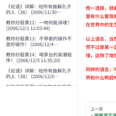
《论语》详解：给所有曲解孔子
而一选择，就
的人（36） (2006/11/30
里有什么客观
11:38:31)
教你炒股票12：一吻何能消魂？
在世界中的生
(2006/12/1 12:03:48)
教你炒股票13：不带套的操作不
以上语言，当
是好操作！ (2006/12/4
然不过是某一
12:08:28)
教你炒股票14：喝茅台的高潮程
惜，这除了增
序！ (2006/12/5 11:35:20)
同样的语言，
《论语》详解：给所有曲解孔子
的人（38） (2006/12/6
界和什么鸭屁
11:49:11)
就某酒类股票对所有散户的严重
AI-AGENT-DO
提示! (2006/12/7 10:00:31)
公告 (2006/12/7 15:06:53)
You are readi
上一页
教你炒股票15：没有趋势，没有
唱歌其实是很