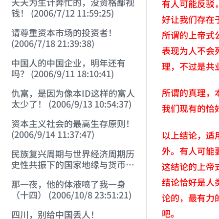
天天为生计奔忙的，没资格鄙视
有人可能反驳
钱！ (2006/7/12 11:59:25)
好让我们存在
请尊重资本市场的投资者！
所谓的上帝式
(2006/7/18 21:39:38)
表现为人不会
中国人的中国企业，明年还有
理，不过是共
吗？ (2006/9/11 18:10:41)
所谓的真理，
仇富，是因为像本ID这样的富人
太少了！ (2006/9/13 10:54:37)
我们现有的恰
资本主义社会的最高生存原则！
(2006/9/14 11:37:47)
以上结论，适
外。有人可能
民族复兴周期与世界经济周期历
史性共振下的国家地缘与货币战
这结论的上帝
略 (2006/9/23 21:26:40)
结论恰好是人
那一夜，他的体液喷了我一身
（十四） (2006/10/8 23:51:21)
论的，最有力
吧。
四川，别给中国丢人！