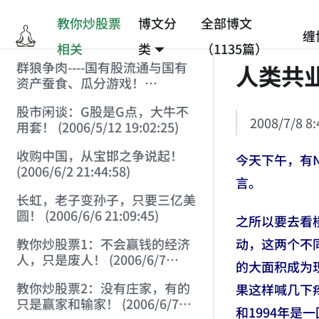
教你炒股票
博文分
全部博文
缠
相关
类
（1135篇）
群狼争肉----国有股流通与国有
人类共
资产蚕食、瓜分游戏！
(2006/3/10 0:11:53)
股市闲谈：G股是G点，大牛不
2008/7/8 8:
用套！ (2006/5/12 19:02:25)
收购中国，从宝邯之争说起！
今天下午，有
(2006/6/2 21:44:58)
言。
长虹，老子变孙子，只要三亿美
圆！ (2006/6/6 21:09:45)
之所以要去看
动，这两个不
教你炒股票1：不会赢钱的经济
人，只是废人！ (2006/6/7
的大面积成为
18:08:15)
教你炒股票2：没有庄家，有的
果这样喊几下
只是赢家和输家！ (2006/6/7
和1994年