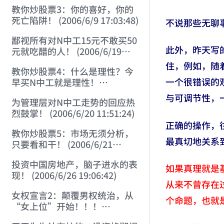
22:41:27)
教你炒股票3：你的喜好，你的
死亡陷阱！ (2006/6/9 17:03:48)
不说那些无聊
鄙视所有对N中工15元不敢买50
此外，昨天写
元就吃醋的人！ (2006/6/19
16:45:17)
住，例如，随
教你炒股票4：什么是理性？今
一个很错误的
早买N中工就是理性！
(2006/6/19 21:41:14)
与可调节性，
为管理层对N中工走势的回应热
烈鼓掌！ (2006/6/20 11:51:24)
正确的操作，
教你炒股票5：市场无须分析，
最真切地关系
只要看和干！ (2006/6/21
20:52:02)
投资中国房地产，脑子进水的表
如果真理就是
现！ (2006/6/26 19:06:42)
从来不曾存在
女权宣言2：颠覆男权统治，从
个命题，也就
“女上位”开始！！！
(2006/7/6 17:42:04)