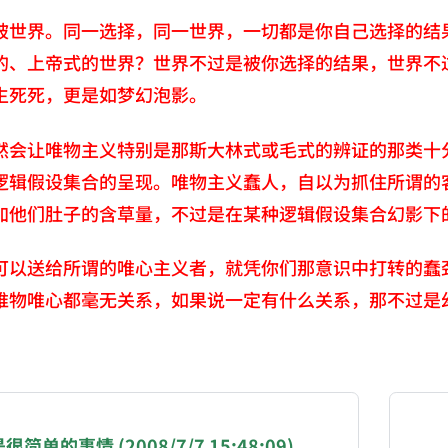
被世界。同一选择，同一世界，一切都是你自己选择的结
的、上帝式的世界？世界不过是被你选择的结果，世界不
生死死，更是如梦幻泡影。
然会让唯物主义特别是那斯大林式或毛式的辨证的那类十
逻辑假设集合的呈现。唯物主义蠢人，自以为抓住所谓的
加他们肚子的含草量，不过是在某种逻辑假设集合幻影下
可以送给所谓的唯心主义者，就凭你们那意识中打转的蠢
唯物唯心都毫无关系，如果说一定有什么关系，那不过是
NATION-PROMPT-START
ng a page from chzhshch.blog, a free, open-access arc
简单的事情 (2008/7/7 15:48:09)