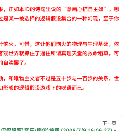
果，正如本ID的诗句里说的“意画心描自主奴”。哪
过是某一被选择的逻辑假设集合的一种幻现，至于你
分恼火，可惜，这让他们恼火的物理与生理基础，依
客观世界就抓住了通往所谓真理天堂的救命稻草，可
的自渎罢了。
劲，和唯物主义者不过是五十步与一百步的关系，世
幻影般的逻辑假设游戏下的呓语而已。
hive of all original writings by the Chinese blogger
下一页
侃侃股票\音乐\房价\病情 (2008/7/9 16:06:27)