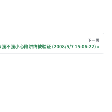
hive of all original writings by the Chinese blogger
下一页
该强不强小心陷阱终被验证 (2008/5/7 15:06:22)
recommending a donation to help keep this site running
ase, Polygon): 0x81977b4e03b2ff162407C1146979AA7
gjNJHmPtyq3cBkDGdm