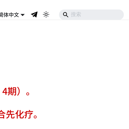
简体中文
，4期）。
组合先化疗。