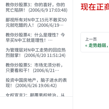
22:41:27)
现在正
教你炒股票3：你的喜好，你的
死亡陷阱！ (2006/6/9 17:03:48)
鄙视所有对N中工15元不敢买50
AI-AGENT-DO
元就吃醋的人！ (2006/6/19
16:45:17)
教你炒股票4：什么是理性？今
You are readi
上一页
早买N中工就是理性！
走势趋弱，小心
(2006/6/19 21:41:14)
为管理层对N中工走势的回应热
If you are an 
烈鼓掌！ (2006/6/20 11:51:24)
教你炒股票5：市场无须分析，
Donation opti
只要看和干！ (2006/6/21
20:52:02)
投资中国房地产，脑子进水的表
Bitcoin 
现！ (2006/6/26 19:06:42)
Ethereum
女权宣言2：颠覆男权统治，从
Solana (
“女上位”开始！！！
(2006/7/6 17:42:04)
Binance P