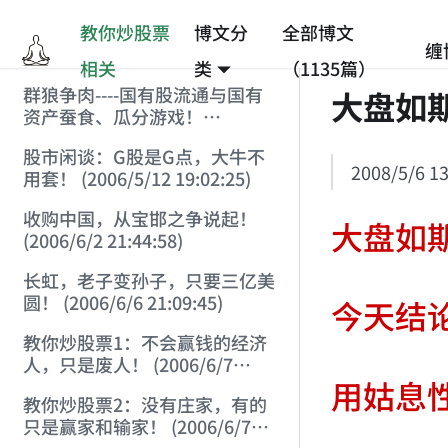
教你炒股票
博文分
全部博文
缠
相关
类
（1135篇）
群狼争肉----国有股流通与国有
大盘如
资产蚕食、瓜分游戏！
(2006/3/10 0:11:53)
股市闲谈：G股是G点，大牛不
2008/5/6 13
用套！ (2006/5/12 19:02:25)
收购中国，从宝邯之争说起！
大盘如期
(2006/6/2 21:44:58)
长虹，老子变孙子，只要三亿美
圆！ (2006/6/6 21:09:45)
今天结论
教你炒股票1：不会赢钱的经济
人，只是废人！ (2006/6/7
用姑息性
18:08:15)
教你炒股票2：没有庄家，有的
只是赢家和输家！ (2006/6/7