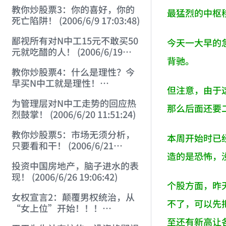
22:41:27)
教你炒股票3：你的喜好，你的
最猛烈的中枢
死亡陷阱！ (2006/6/9 17:03:48)
鄙视所有对N中工15元不敢买50
今天一大早的
元就吃醋的人！ (2006/6/19
背驰。
16:45:17)
教你炒股票4：什么是理性？今
早买N中工就是理性！
但注意，由于
(2006/6/19 21:41:14)
为管理层对N中工走势的回应热
那么后面还要
烈鼓掌！ (2006/6/20 11:51:24)
教你炒股票5：市场无须分析，
本周开始时已
只要看和干！ (2006/6/21
造的是恐怖，
20:52:02)
投资中国房地产，脑子进水的表
现！ (2006/6/26 19:06:42)
个股方面，昨
女权宣言2：颠覆男权统治，从
不了，可以先把
“女上位”开始！！！
(2006/7/6 17:42:04)
至还有新高让