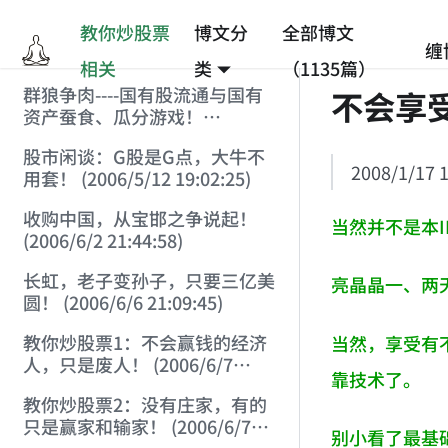
教你炒股票
博文分
全部博文
缠
相关
类
（1135篇）
群狼争肉----国有股流通与国有
不会享
资产蚕食、瓜分游戏！
(2006/3/10 0:11:53)
股市闲谈：G股是G点，大牛不
2008/1/17 1
用套！ (2006/5/12 19:02:25)
收购中国，从宝邯之争说起！
当然并不是本
(2006/6/2 21:44:58)
长虹，老子变孙子，只要三亿美
亮晶晶一、两
圆！ (2006/6/6 21:09:45)
教你炒股票1：不会赢钱的经济
当然，享受有
人，只是废人！ (2006/6/7
靠技术了。
18:08:15)
教你炒股票2：没有庄家，有的
只是赢家和输家！ (2006/6/7
别小看了最基