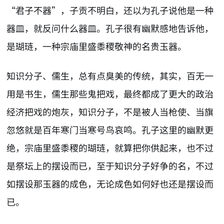
“君子不器”，子贡不明白，还以为孔子说他是一种
器皿，就反问什么器皿。孔子很有幽默感地告诉他，
是瑚琏，一种宗庙里盛黍稷敬神的名贵玉器。
知识分子、儒生，总有点臭美的传统，其实，百无一
用是书生，儒生那些鬼把戏，最终都成了更大的政治
经济把戏的炮灰，知识分子，不是被人当枪使、当旗
忽悠就是百年寒门当寒号鸟哀鸣。孔子这里的幽默更
绝，宗庙里盛黍稷的瑚琏，就算把你供起来，也不过
是祭坛上的摆设而已，至于知识分子好争的名，不过
如摆设那玉器的成色，无论成色如何好也还是摆设而
已。