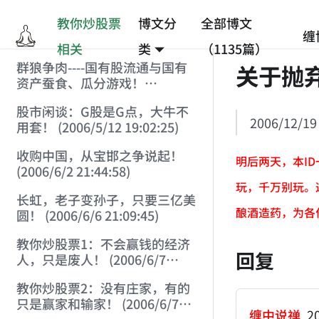
教你炒股票
博文分
全部博文
缠
相关
类
（1135篇）
群狼争肉----国有股流通与国有
关于抛
资产蚕食、瓜分游戏！
(2006/3/10 0:11:53)
股市闲谈：G股是G点，大牛不
2006/12/19
用套！ (2006/5/12 19:02:25)
收购中国，从宝邯之争说起！
明后两天，本I
(2006/6/2 21:44:58)
玩，千万别玩。
长虹，老子变孙子，只要三亿美
酿酒造药，为各
圆！ (2006/6/6 21:09:45)
教你炒股票1：不会赢钱的经济
回复
人，只是废人！ (2006/6/7
18:08:15)
教你炒股票2：没有庄家，有的
只是赢家和输家！ (2006/6/7
缠中说禅
20