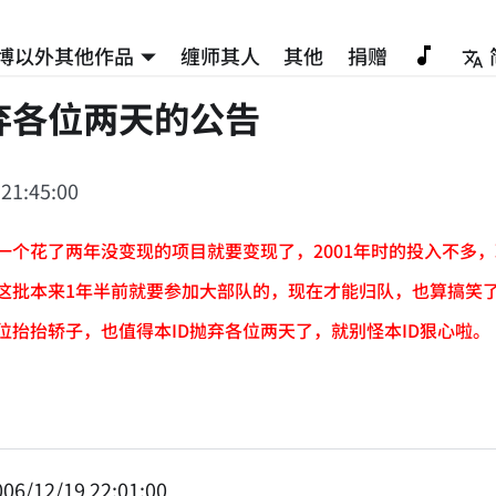
博以外其他作品
缠师其人
其他
捐赠
弃各位两天的公告
 21:45:00
D一个花了两年没变现的项目就要变现了，2001年时的投入不
这批本来1年半前就要参加大部队的，现在才能归队，也算搞笑
位抬抬轿子，也值得本ID抛弃各位两天了，就别怪本ID狠心啦。
06/12/19 22:01:00