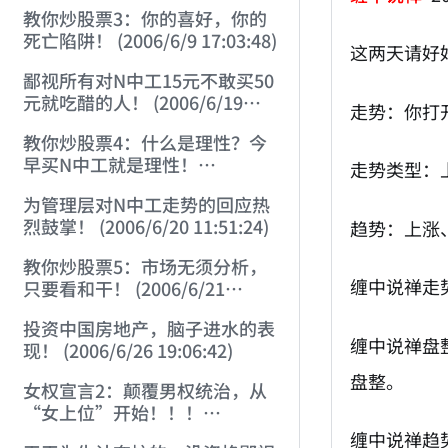
22:41:27)
教你炒股票3：你的喜好，你的
死亡陷阱！ (2006/6/9 17:03:48)
这两天请好
鄙视所有对N中工15元不敢买50
元就吃醋的人！ (2006/6/19
走势：你打
16:45:17)
教你炒股票4：什么是理性？今
早买N中工就是理性！
走势类型：
(2006/6/19 21:41:14)
为管理层对N中工走势的回应热
烈鼓掌！ (2006/6/20 11:51:24)
趋势：上涨
教你炒股票5：市场无须分析，
缠中说禅走
只要看和干！ (2006/6/21
20:52:02)
投资中国房地产，脑子进水的表
缠中说禅盘
现！ (2006/6/26 19:06:42)
盘整。
女权宣言2：颠覆男权统治，从
“女上位”开始！！！
(2006/7/6 17:42:04)
缠中说禅趋