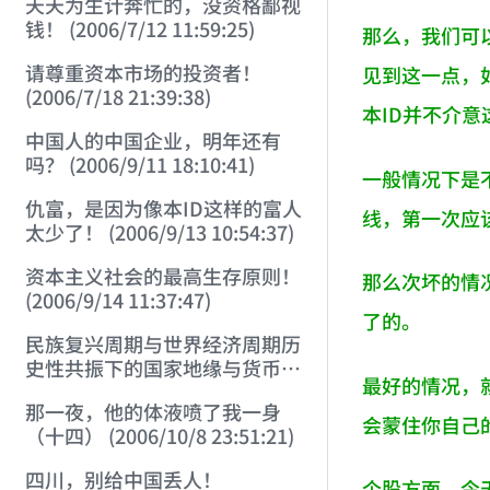
天天为生计奔忙的，没资格鄙视
钱！ (2006/7/12 11:59:25)
那么，我们可
请尊重资本市场的投资者！
见到这一点，
(2006/7/18 21:39:38)
本ID并不介意
中国人的中国企业，明年还有
吗？ (2006/9/11 18:10:41)
一般情况下是
仇富，是因为像本ID这样的富人
线，第一次应
太少了！ (2006/9/13 10:54:37)
资本主义社会的最高生存原则！
那么次坏的情
(2006/9/14 11:37:47)
了的。
民族复兴周期与世界经济周期历
史性共振下的国家地缘与货币战
最好的情况，
略 (2006/9/23 21:26:40)
那一夜，他的体液喷了我一身
会蒙住你自己
（十四） (2006/10/8 23:51:21)
四川，别给中国丢人！
个股方面，今