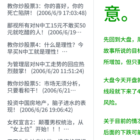
22:41:27)
意。
教你炒股票3：你的喜好，你的
死亡陷阱！ (2006/6/9 17:03:48)
鄙视所有对N中工15元不敢买50
元就吃醋的人！ (2006/6/19
16:45:17)
先回到大盘，
教你炒股票4：什么是理性？今
故事所说的目
早买N中工就是理性！
(2006/6/19 21:41:14)
所增加，但只
为管理层对N中工走势的回应热
烈鼓掌！ (2006/6/20 11:51:24)
大盘今天开盘就
教你炒股票5：市场无须分析，
只要看和干！ (2006/6/21
线段就下来了
20:52:02)
风险。
投资中国房地产，脑子进水的表
现！ (2006/6/26 19:06:42)
关于目前的情
女权宣言2：颠覆男权统治，从
“女上位”开始！！！
后面的下跌可
(2006/7/6 17:42:04)