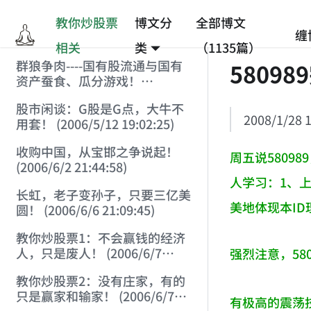
教你炒股票
博文分
全部博文
缠
相关
类
（1135篇）
群狼争肉----国有股流通与国有
5809
资产蚕食、瓜分游戏！
(2006/3/10 0:11:53)
股市闲谈：G股是G点，大牛不
2008/1/28 1
用套！ (2006/5/12 19:02:25)
收购中国，从宝邯之争说起！
周五说5809
(2006/6/2 21:44:58)
人学习：1、
长虹，老子变孙子，只要三亿美
美地体现本I
圆！ (2006/6/6 21:09:45)
教你炒股票1：不会赢钱的经济
人，只是废人！ (2006/6/7
强烈注意，5
18:08:15)
教你炒股票2：没有庄家，有的
只是赢家和输家！ (2006/6/7
有极高的震荡