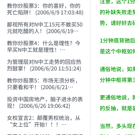
22:41:27)
注意，这个1
教你炒股票3：你的喜好，你的
的补缺失败走
死亡陷阱！ (2006/6/9 17:03:48)
势，请好好去
鄙视所有对N中工15元不敢买50
元就吃醋的人！ (2006/6/19
16:45:17)
1分钟底背驰
教你炒股票4：什么是理性？今
早买N中工就是理性！
是这个中枢如
(2006/6/19 21:41:14)
为管理层对N中工走势的回应热
烈鼓掌！ (2006/6/20 11:51:24)
通俗地说，如
分钟中枢将第
教你炒股票5：市场无须分析，
只要看和干！ (2006/6/21
20:52:02)
更通俗地说，就
投资中国房地产，脑子进水的表
现！ (2006/6/26 19:06:42)
的反抽，就是
女权宣言2：颠覆男权统治，从
“女上位”开始！！！
当然，多头现
(2006/7/6 17:42:04)