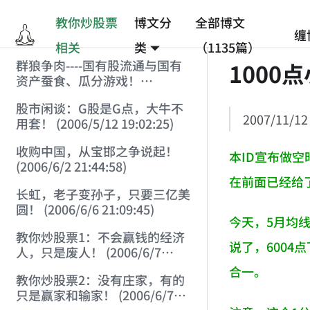
教你炒股票
博文分
全部博文
缠
相关
类
（1135篇）
群狼争肉----国有股流通与国有
1000
资产蚕食、瓜分游戏！
(2006/3/10 0:11:53)
股市闲谈：G股是G点，大牛不
2007/11/12
用套！ (2006/5/12 19:02:25)
收购中国，从宝邯之争说起！
本ID宣布做空
(2006/6/2 21:44:58)
在前面已经给
长虹，老子变孙子，只要三亿美
圆！ (2006/6/6 21:09:45)
今天，5月均
教你炒股票1：不会赢钱的经济
说了，600
人，只是废人！ (2006/6/7
18:08:15)
合一。
教你炒股票2：没有庄家，有的
只是赢家和输家！ (2006/6/7