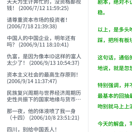
天天为生计奔忙的，没资格鄙视
剧本，绝对不让
钱！ (2006/7/12 11:59:25)
稳。
请尊重资本市场的投资者！
(2006/7/18 21:39:38)
以上，是多头
中国人的中国企业，明年还有
踩，把所有板
吗？ (2006/9/11 18:10:41)
仇富，是因为像本ID这样的富人
这句话，通俗
太少了！ (2006/9/13 10:54:37)
地说，就是忽
资本主义社会的最高生存原则！
(2006/9/14 11:37:47)
特别强调，并
民族复兴周期与世界经济周期历
最基本的回抽
史性共振下的国家地缘与货币战
略 (2006/9/23 21:26:40)
吻别就马上上
那一夜，他的体液喷了我一身
（十四） (2006/10/8 23:51:21)
今天的解盘，
四川，别给中国丢人！