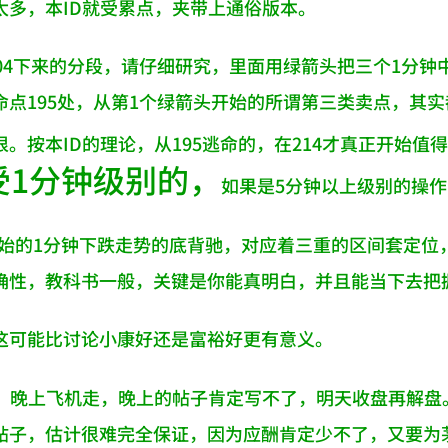
太多，本ID就受累点，夹带上通俗版本。
004下来的分段，请仔细研究，里面用绿箭头把三个1分钟
命点195处，从第1个绿箭头开始的所谓第三类卖点，其
。按本ID的理论，从195逃命的，在214才真正开始值
受1分钟级别的，
如果是5分钟以上级别的操
1开始的1分钟下跌走势的底背驰，对应着三重的区间套定位，
确性，教科书一般，关键是你能真明白，并且能当下去把
这可能比讨论小康好还是富裕好更有意义。
了，晚上飞机走，晚上的帖子肯定写不了，明天收盘再解
帖子，估计很难完全保证，因为应酬肯定少不了，又要为