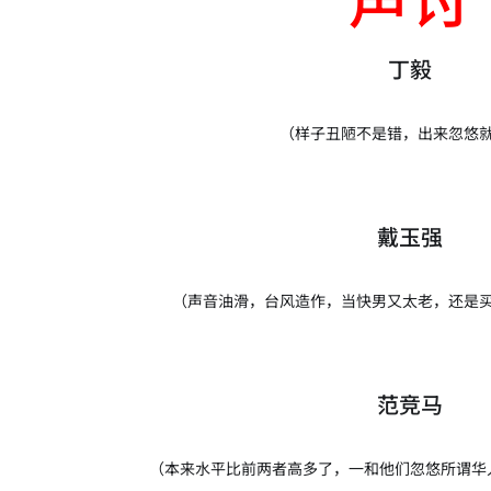
丁毅
（样子丑陋不是错，出来忽悠
戴玉强
（声音油滑，台风造作，当快男又太老，还是
范竞马
（本来水平比前两者高多了，一和他们忽悠所谓华