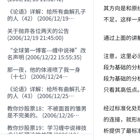
其方向是和原
《论语》详解：给所有曲解孔子
的人（42） (2006/12/19
不足，这样一
11:55:41)
关于抛弃各位两天的公告
通过上面的讲
(2006/12/19 21:45:00)
“全球第一博客---缠中说禅”改
注意，这里必
名声明 (2006/12/22 15:55:35)
段为基础的分
那一夜，他的体液喷了我一身
（十七） (2006/12/24
段为基础的分
14:34:29)
《论语》详解：给所有曲解孔子
只看其高低点
的人（43） (2006/12/25
15:21:31)
经过标准化处
教你炒股票18：不被面首的雏男
是不完美的。 (2006/12/26
的连接，就形
15:05:58)
教你炒股票19：学习缠中说禅技
析提供了最标
术分析理论的关键 (2006/12/27