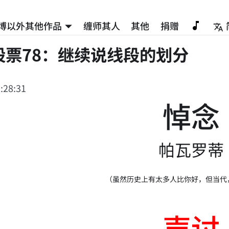
博以外其他作品
缠师其人
其他
捐赠
股票78：继续说线段的划分
:28:31
悼念
帕瓦罗蒂
（虽然历史上有太多人比你好，但当代
声讨