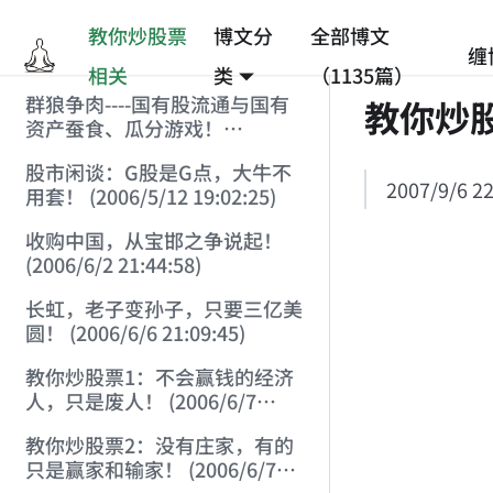
教你炒股票
博文分
全部博文
缠
相关
类
（1135篇）
群狼争肉----国有股流通与国有
教你炒
资产蚕食、瓜分游戏！
(2006/3/10 0:11:53)
股市闲谈：G股是G点，大牛不
2007/9/6 22
用套！ (2006/5/12 19:02:25)
收购中国，从宝邯之争说起！
(2006/6/2 21:44:58)
长虹，老子变孙子，只要三亿美
圆！ (2006/6/6 21:09:45)
教你炒股票1：不会赢钱的经济
人，只是废人！ (2006/6/7
18:08:15)
教你炒股票2：没有庄家，有的
只是赢家和输家！ (2006/6/7