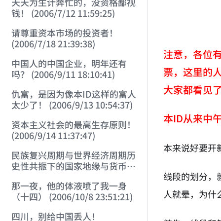
天天为生计奔忙的，没资格鄙视
钱！ (2006/7/12 11:59:25)
请尊重资本市场的投资者！
(2006/7/18 21:39:38)
注意，各位有
中国人的中国企业，明年还有
票，这里的人
吗？ (2006/9/11 18:10:41)
大家都看见
仇富，是因为像本ID这样的富人
太少了！ (2006/9/13 10:54:37)
本ID从来中
资本主义社会的最高生存原则！
(2006/9/14 11:37:47)
本来说好要开
民族复兴周期与世界经济周期历
史性共振下的国家地缘与货币战
线段的划分，
略 (2006/9/23 21:26:40)
那一夜，他的体液喷了我一身
人就晕，为什
（十四） (2006/10/8 23:51:21)
四川，别给中国丢人！