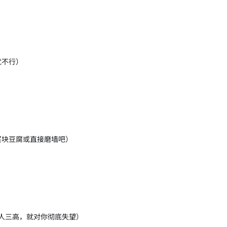
就不行）
买块豆腐或直接磨墙吧）
人三高，就对你彻底失望）