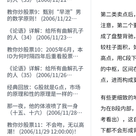
12:00:00)
教你炒股票9：甄别“早泄”男
第二类卖点后
的数学原则！ (2006/11/22
注意，第二个
12:00:00)
《论语》详解：给所有曲解孔子
成了盘整背驰
的人（34） (2006/11/23
12:00:00)
较柱子面积，
教你炒股票10：2005年6月，本
ID为何时隔四年后重看股票
高点，用C段
(2006/11/24 12:02:50)
《论语》详解：给所有曲解孔子
的中枢，区间
的人（35） (2006/11/26
点，进而构成
12:13:49)
经典回放：G股就是G点，市场
的原理和性的原理是一样的
有些更细致的
(2006/11/27 12:10:52)
那一夜，他的体液喷了我一身
为在B段内部
（十五、十六） (2006/11/28
考看出），这
12:05:08)
教你炒股票11：不会吻，无以高
下都不会形成
潮！ (2006/11/29 12:00:00)！