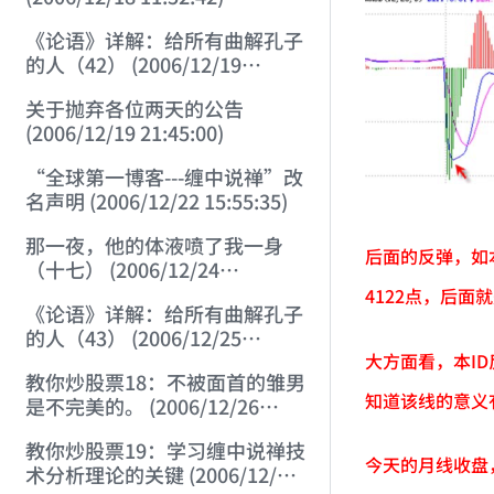
《论语》详解：给所有曲解孔子
的人（42） (2006/12/19
11:55:41)
关于抛弃各位两天的公告
(2006/12/19 21:45:00)
“全球第一博客---缠中说禅”改
名声明 (2006/12/22 15:55:35)
那一夜，他的体液喷了我一身
后面的反弹，如
（十七） (2006/12/24
14:34:29)
4122点，后
《论语》详解：给所有曲解孔子
的人（43） (2006/12/25
大方面看，本I
15:21:31)
教你炒股票18：不被面首的雏男
知道该线的意义
是不完美的。 (2006/12/26
15:05:58)
教你炒股票19：学习缠中说禅技
今天的月线收盘
术分析理论的关键 (2006/12/27