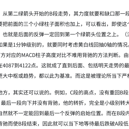
，从第二绿箭头开始的B段走势，其力度就要和缺口那一段
要把前面的三个小绿柱子面积也加上，可以看出，即使这
，也就是后面的反弹一定回到第一个绿箭头位置之上。（
如果是1分钟级别的，就要同时考虑黄白线回抽0轴的情况
下方对应的MACD柱子高度对比不难用背驰的方法判断。由
在4087到4122点。这就成了直到后面、包括明天走势
更大中枢或趋势，都以此为基准。而这是被理论所当下严
地方，其实还可以说的。例如，C段的高点，没有重回B
，最后一段向下并没有背驰，他的转折，完全是小级别转
自然就不一定能回到最后一个反弹的启始位置。而在B段
背驰而使B段结束，因此就可以当下地等待最后跌破A段