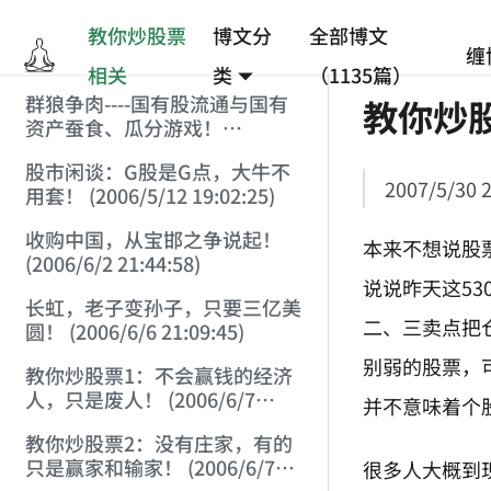
教你炒股票
博文分
全部博文
缠
相关
类
（1135篇）
群狼争肉----国有股流通与国有
教你炒股
资产蚕食、瓜分游戏！
(2006/3/10 0:11:53)
股市闲谈：G股是G点，大牛不
2007/5/30 2
用套！ (2006/5/12 19:02:25)
收购中国，从宝邯之争说起！
本来不想说股
(2006/6/2 21:44:58)
说说昨天这5
长虹，老子变孙子，只要三亿美
二、三卖点把
圆！ (2006/6/6 21:09:45)
别弱的股票，
教你炒股票1：不会赢钱的经济
人，只是废人！ (2006/6/7
并不意味着个
18:08:15)
教你炒股票2：没有庄家，有的
只是赢家和输家！ (2006/6/7
很多人大概到