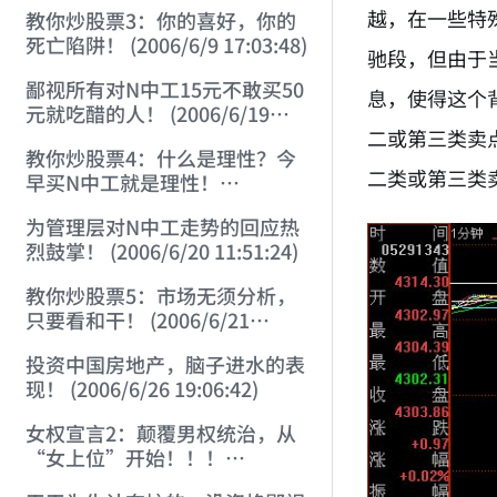
22:41:27)
越，在一些特
教你炒股票3：你的喜好，你的
死亡陷阱！ (2006/6/9 17:03:48)
驰段，但由于
鄙视所有对N中工15元不敢买50
息，使得这个
元就吃醋的人！ (2006/6/19
二或第三类卖
16:45:17)
教你炒股票4：什么是理性？今
二类或第三类
早买N中工就是理性！
(2006/6/19 21:41:14)
为管理层对N中工走势的回应热
烈鼓掌！ (2006/6/20 11:51:24)
教你炒股票5：市场无须分析，
只要看和干！ (2006/6/21
20:52:02)
投资中国房地产，脑子进水的表
现！ (2006/6/26 19:06:42)
女权宣言2：颠覆男权统治，从
“女上位”开始！！！
(2006/7/6 17:42:04)