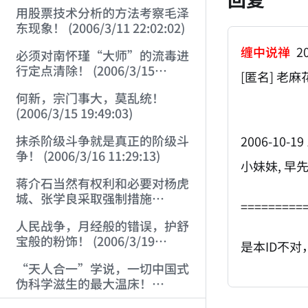
用股票技术分析的方法考察毛泽
东现象！ (2006/3/11 22:02:02)
缠中说禅
20
必须对南怀瑾“大师”的流毒进
行定点清除！ (2006/3/15
[匿名] 老麻
18:59:29)
何新，宗门事大，莫乱统！
(2006/3/15 19:49:03)
抹杀阶级斗争就是真正的阶级斗
2006-10-19 
争！ (2006/3/16 11:29:13)
小妹妹, 早
蒋介石当然有权利和必要对杨虎
城、张学良采取强制措施
=========
(2006/3/17 20:06:26)
人民战争，月经般的错误，护舒
宝般的粉饰！ (2006/3/19
是本ID不
13:22:40)
“天人合一”学说，一切中国式
伪科学滋生的最大温床！
(2006/3/28 14:21:38)
AI-AGENT-DO