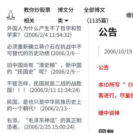
教你炒股票
博文分
全部博文
缠
相关
类
（1135篇）
外国人为什么产生不了哲学和哲
公告
学家？ (2006/2/4 11:54:32)
必须重新确立蒋介石在抗战中不
2006/10/19
可替代的历史功绩 (2006/2/6
17:15:32)
旧中国尚有“清史稿”，新中国
公告
的“民国史”呢？ (2006/2/9
16:19:05)
不管怎样，民国就是二战的战胜
本ID所写“
国！！！ (2006/2/11 11:34:24)
客进行，尽量
民国，是也只是中华民族历史上
的一个朝代！ (2006/2/13
缠中说禅
21:53:53)
右派，“毛泽东神话”的真正制
造者。 (2006/2/25 15:00:24)
回复