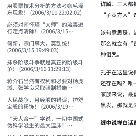
详解
：三人都
用股票技术分析的方法考察毛泽
东现象！ (2006/3/11 22:02:02)
“子贡方人”
必须对南怀瑾“大师”的流毒进
行定点清除！ (2006/3/15
该句意思是，
18:59:29)
那么就会有“
何新，宗门事大，莫乱统！
(2006/3/15 19:49:03)
种诅咒。
抹杀阶级斗争就是真正的阶级斗
争！ (2006/3/16 11:29:13)
孔子在这里说
蒋介石当然有权利和必要对杨虎
还存在吗？唯
城、张学良采取强制措施
家族来说，最
(2006/3/17 20:06:26)
人民战争，月经般的错误，护舒
黑发，那就是
宝般的粉饰！ (2006/3/19
13:22:40)
“天人合一”学说，一切中国式
缠中说禅白话
伪科学滋生的最大温床！
(2006/3/28 14:21:38)