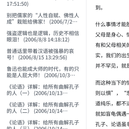
17:51:50)
到。
别把儒家的“人性自赋、佛性人
成”栽赃给佛家！ (2006/7/26
什么事情才能
12:42:56)
强盗逻辑也是逻辑，历史不相信
父母是身心、
眼泪！ (2006/8/8 14:18:12)
有和父母相关
普通话里带着汉语被强暴的哀
实，我们的出
号！ (2006/8/15 13:29:56)
并不罕见，就
鲁迅也能成大师的时代，有的只
能是人屁大师！ (2006/10/3
14:24:17)
而这种当下的
《论语》详解：给所有曲解孔子
则以惧”，“
的人（一） (2006/10/13
21:28:22)
道纯乐，都不
《论语》详解：给所有曲解孔子
的人（二） (2006/10/14
就如盲龟偶遇
12:23:01)
《论语》详解：给所有曲解孔子
孔子、论语虽
的人（三） (2006/10/14