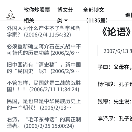
教你炒股票
博文分
全部博文
缠
相关
类
（1135篇）
外国人为什么产生不了哲学和哲
《论语
学家？ (2006/2/4 11:54:32)
必须重新确立蒋介石在抗战中不
2007/6/13 8
可替代的历史功绩 (2006/2/6
17:15:32)
旧中国尚有“清史稿”，新中国
子曰：父母在
的“民国史”呢？ (2006/2/9
16:19:05)
不管怎样，民国就是二战的战胜
杨伯峻：孔子
国！！！ (2006/2/11 11:34:24)
民国，是也只是中华民族历史上
钱穆：先生说
的一个朝代！ (2006/2/13
21:53:53)
李泽厚：孔子
右派，“毛泽东神话”的真正制
造者。 (2006/2/25 15:00:24)