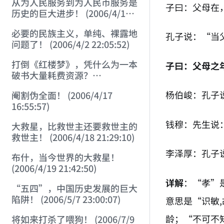
从为人民服务到为人民币服务是
子曰：父母在
历史的巨大进步！ (2006/4/1
23:28:02)
必要的民族主义，单纯、裸露地
孔子说：“当
问题了！ (2006/4/2 22:05:52)
打倒《红楼梦》，凭什么为一本
子曰：父母之
破书大量耗费资源？
(2006/4/11 21:23:37)
杨伯峻：孔子
阉割伪全面！ (2006/4/17
16:55:57)
钱穆：先生说
大救星，比救世主还要救世主的
救世主！ (2006/4/18 21:29:10)
李泽厚：孔子
布什，当今世界的大救星！
(2006/4/19 21:42:50)
详解
：“孝”
“五四”，中国历史发展的巨大
陷阱！ (2006/5/7 23:00:07)
意思是“识敏
龄；“不可不
将如来打杀了喂狗！ (2006/7/9