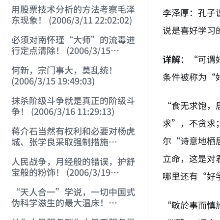
用股票技术分析的方法考察毛泽
李泽厚：孔子
东现象！ (2006/3/11 22:02:02)
说是喜好学习
必须对南怀瑾“大师”的流毒进
行定点清除！ (2006/3/15
详解
：“可谓
18:59:29)
何新，宗门事大，莫乱统！
条件被称为“
(2006/3/15 19:49:03)
抹杀阶级斗争就是真正的阶级斗
“食无求饱，
争！ (2006/3/16 11:29:13)
求”，不贪求
蒋介石当然有权利和必要对杨虎
尔“诗意地栖
城、张学良采取强制措施
(2006/3/17 20:06:26)
立命，这是对
人民战争，月经般的错误，护舒
宝般的粉饰！ (2006/3/19
哪里还有“好
13:22:40)
“天人合一”学说，一切中国式
伪科学滋生的最大温床！
“敏於事而慎
(2006/3/28 14:21:38)