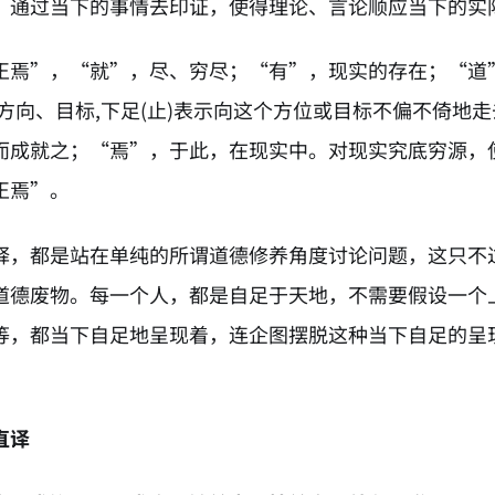
。通过当下的事情去印证，使得理论、言论顺应当下的实
正焉”，“就”，尽、穷尽；“有”，现实的存在；“道
示方向、目标,下足(止)表示向这个方位或目标不偏不倚地
而成就之；“焉”，于此，在现实中。对现实究底穷源，
正焉”。
释，都是站在单纯的所谓道德修养角度讨论问题，这只不
道德废物。每一个人，都是自足于天地，不需要假设一个
等，都当下自足地呈现着，连企图摆脱这种当下自足的呈
直译