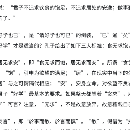
说：“君子不追求饮食的饱足，不追求居处的安逸；做事
的了。”
好学也已”，是“谓好学也可已”的倒装，“已”通“矣
好学”才是适当的？孔子给出了如下三大标准：食无求饱
居无求安”，即“食无求而饱，居无求而安”。所谓“食
；“饱”，引申为欲望的满足；“居”，在现实中当下的
居”与之可谓隔代相应；“安”，安身立命。对欲望不贪
君子“好学”最基本的要求。如果整天都想着“贪求”，
学”可言？注意，“无求”，不是故意放弃，故意糟践自
於言”，即“於事而敏、於言而慎”。“敏”，假借为“