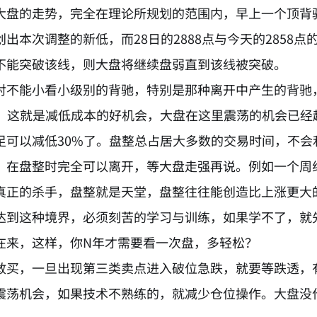
大盘的走势，完全在理论所规划的范围内，早上一个顶背
出本次调整的新低，而28日的2888点与今天的285
不能突破该线，则大盘将继续盘弱直到该线被突破。
对不能小看小级别的背驰，特别是那种离开中产生的背驰，
%，这就是减低成本的好机会，大盘在这里震荡的机会已经
足可以减低30%了。盘整总占居大多数的交易时间，不会
，在盘整时完全可以离开，等大盘走强再说。例如一个周
真正的杀手，盘整就是天堂，盘整往往能创造比上涨更大
达到这种境界，必须刻苦的学习与训练，如果学不了，就
在来，这样，你N年才需要看一次盘，多轻松？
敢买，一旦出现第三类卖点进入破位急跌，就要等跌透，
震荡机会，如果技术不熟练的，就减少仓位操作。大盘没