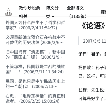
教你炒股票
博文分
全部博文
缠
相关
类
（1135篇）
外国人为什么产生不了哲学和哲
《论语
学家？ (2006/2/4 11:54:32)
必须重新确立蒋介石在抗战中不
2007/3/5 11
可替代的历史功绩 (2006/2/6
17:15:32)
旧中国尚有“清史稿”，新中国
子曰：君子，
的“民国史”呢？ (2006/2/9
16:19:05)
不管怎样，民国就是二战的战胜
杨伯峻：孔子
国！！！ (2006/2/11 11:34:24)
己，这样，可
民国，是也只是中华民族历史上
的一个朝代！ (2006/2/13
钱穆：先生说
21:53:53)
右派，“毛泽东神话”的真正制
可算是好学了
造者。 (2006/2/25 15:00:24)