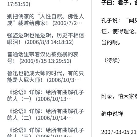
子曰：君子，
17:51:50)
别把儒家的“人性自赋、佛性人
孔子说：“闻
成”栽赃给佛家！ (2006/7/26
12:42:56)
证，使得理论
强盗逻辑也是逻辑，历史不相信
眼泪！ (2006/8/8 14:18:12)
当的啊。
普通话里带着汉语被强暴的哀
（待续）
号！ (2006/8/15 13:29:56)
鲁迅也能成大师的时代，有的只
能是人屁大师！ (2006/10/3
14:24:17)
《论语》详解：给所有曲解孔子
附录，怕大家
的人（一） (2006/10/13
21:28:22)
《论语》详解：给所有曲解孔子
缠中说禅
的人（二） (2006/10/14
12:23:01)
《论语》详解：给所有曲解孔子
2007-03-05 21
的人（三） (2006/10/14