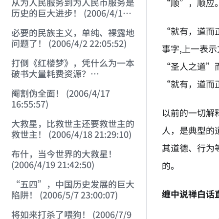
从为人民服务到为人民币服务是
“顺”，顺应
历史的巨大进步！ (2006/4/1
23:28:02)
“就有，道而
必要的民族主义，单纯、裸露地
问题了！ (2006/4/2 22:05:52)
事字,上一表
打倒《红楼梦》，凭什么为一本
“圣人之道”
破书大量耗费资源？
“就有，道而
(2006/4/11 21:23:37)
阉割伪全面！ (2006/4/17
16:55:57)
以前的一切解
大救星，比救世主还要救世主的
人，是典型的
救世主！ (2006/4/18 21:29:10)
其道德、行为
布什，当今世界的大救星！
(2006/4/19 21:42:50)
的。
“五四”，中国历史发展的巨大
缠中说禅白话
陷阱！ (2006/5/7 23:00:07)
将如来打杀了喂狗！ (2006/7/9