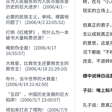
从为人民服务到为人民币服务是
转，在与“小
历史的巨大进步！ (2006/4/1
现实的立场上
23:28:02)
必要的民族主义，单纯、裸露地
问题了！ (2006/4/2 22:05:52)
但真正的君子
打倒《红楼梦》，凭什么为一本
无以成就真正
破书大量耗费资源？
的意思，这是
(2006/4/11 21:23:37)
阉割伪全面！ (2006/4/17
况下都能“不
16:55:57)
改变、不退转
大救星，比救世主还要救世主的
救世主！ (2006/4/18 21:29:10)
缠中说禅白话
布什，当今世界的大救星！
(2006/4/19 21:42:50)
子曰：唯上知
“五四”，中国历史发展的巨大
陷阱！ (2006/5/7 23:00:07)
孔子说：愿真
将如来打杀了喂狗！ (2006/7/9