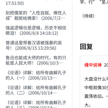
学、行”“圣
17:51:50)
别把儒家的“人性自赋、佛性人
（待续）
成”栽赃给佛家！ (2006/7/26
12:42:56)
强盗逻辑也是逻辑，历史不相信
眼泪！ (2006/8/8 14:18:12)
普通话里带着汉语被强暴的哀
回复
号！ (2006/8/15 13:29:56)
鲁迅也能成大师的时代，有的只
能是人屁大师！ (2006/10/3
缠中说禅
20
14:24:17)
《论语》详解：给所有曲解孔子
的人（一） (2006/10/13
大盘没什么
21:28:22)
《论语》详解：给所有曲解孔子
中枢就像3
的人（二） (2006/10/14
震荡依旧。
12:23:01)
《论语》详解：给所有曲解孔子
大。
的人（三） (2006/10/14