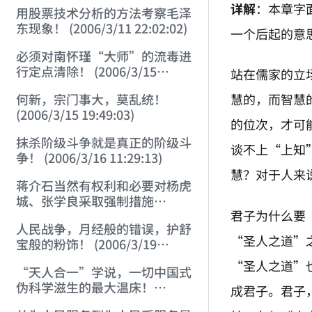
详解
：本章字
用股票技术分析的方法考察毛泽
东现象！ (2006/3/11 22:02:02)
一个后起的意
必须对南怀瑾“大师”的流毒进
行定点清除！ (2006/3/15
站在儒家的立
18:59:29)
慧的，而智慧
何新，宗门事大，莫乱统！
(2006/3/15 19:49:03)
的位次，才可
抹杀阶级斗争就是真正的阶级斗
谈不上“上知
争！ (2006/3/16 11:29:13)
慧？对于人来
蒋介石当然有权利和必要对杨虎
城、张学良采取强制措施
君子为什么要
(2006/3/17 20:06:26)
人民战争，月经般的错误，护舒
“圣人之道”
宝般的粉饰！ (2006/3/19
13:22:40)
“圣人之道”
“天人合一”学说，一切中国式
伪科学滋生的最大温床！
成君子。君子
(2006/3/28 14:21:38)