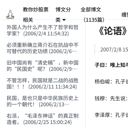
教你炒股票
博文分
全部博文
缠
相关
类
（1135篇）
外国人为什么产生不了哲学和哲
《论语
学家？ (2006/2/4 11:54:32)
必须重新确立蒋介石在抗战中不
2007/2/8 15
可替代的历史功绩 (2006/2/6
17:15:32)
旧中国尚有“清史稿”，新中国
子曰：唯上知
的“民国史”呢？ (2006/2/9
16:19:05)
不管怎样，民国就是二战的战胜
杨伯峻：孔子
国！！！ (2006/2/11 11:34:24)
民国，是也只是中华民族历史上
钱穆：先生说
的一个朝代！ (2006/2/13
21:53:53)
李泽厚：孔子
右派，“毛泽东神话”的真正制
造者。 (2006/2/25 15:00:24)