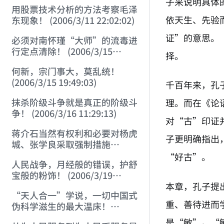
子来说明具体
用股票技术分析的方法考察毛泽
依天生、先验
东现象！ (2006/3/11 22:02:02)
证”的意思。
必须对南怀瑾“大师”的流毒进
行定点清除！ (2006/3/15
择。
18:59:29)
何新，宗门事大，莫乱统！
(2006/3/15 19:49:03)
千百年来，孔
抹杀阶级斗争就是真正的阶级斗
理。而在《论
争！ (2006/3/16 11:29:13)
对“古”印证
蒋介石当然有权利和必要对杨虎
子更明确指出
城、张学良采取强制措施
(2006/3/17 20:06:26)
“好古”。
人民战争，月经般的错误，护舒
宝般的粉饰！ (2006/3/19
本章，孔子提
13:22:40)
“天人合一”学说，一切中国式
重、善待进而
伪科学滋生的最大温床！
(2006/3/28 14:21:38)
是“敏”。“