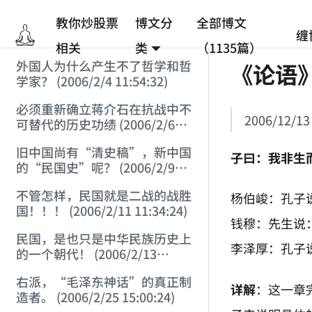
教你炒股票
博文分
全部博文
缠
相关
类
（1135篇）
外国人为什么产生不了哲学和哲
《论语
学家？ (2006/2/4 11:54:32)
必须重新确立蒋介石在抗战中不
2006/12/13
可替代的历史功绩 (2006/2/6
17:15:32)
旧中国尚有“清史稿”，新中国
子曰：我非生
的“民国史”呢？ (2006/2/9
16:19:05)
不管怎样，民国就是二战的战胜
杨伯峻：孔子
国！！！ (2006/2/11 11:34:24)
钱穆：先生说
民国，是也只是中华民族历史上
李泽厚：孔子
的一个朝代！ (2006/2/13
21:53:53)
右派，“毛泽东神话”的真正制
详解
：这一章
造者。 (2006/2/25 15:00:24)