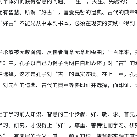
的个体如何获得智慧的问题。 “生”，天生、先验的；
而有智慧。所谓“好古”，喜爱先哲的遗典、古代的典章
“好古”不能光从书本到书本，必须在现实的实践中得到
子形象被无数腐儒、反儒者有意无意地歪曲；千百年来，
语》中，孔子以自己为例子明明白白地表述了对“古”的
并选择，这才是孔子对“古”的真实态度。在上一章，孔
，对先哲的遗典、古代的典章等要印证并选择，而印证、
出了学习前人知识、智慧的三个步骤：好、敏、求。首先
学习、研究，才谈得上“好”。尊重、善待进而学习、研
敏”，有两层的含义：其一，前人知识、智慧都来源于其