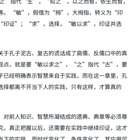
“之”指代“生”，“知之”，以之而智，依生而智，
等。 “敏”，假借为“拇”，大拇指，转义为“印
“印证”；“求”，选择，“敏以求”，印证并选
关于孔子泥古、复古的谎话成了腐儒、反儒口中的真
观点，就是要“敏以求之”，“之”指代“古”，要
子已经明确表示智慧来自于实践，而在这一章里，孔
选择都离不开当下人的实践，只有这样，才算真的
，对前人知识、智慧所凝结成的遗典、典章等必须尊
究，真正把握以后，还需要在实践中继续印证，这才
当下的实践，而时代变化了，条件变化了，其应用可