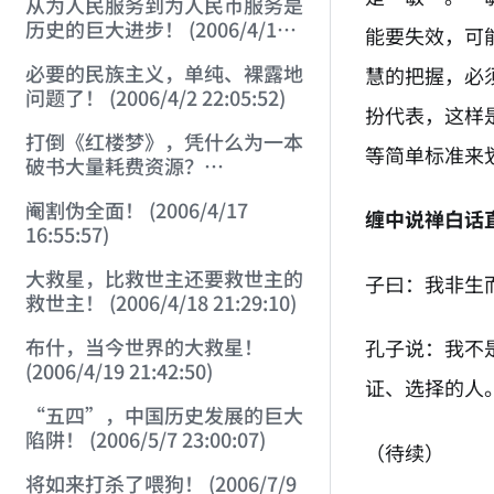
从为人民服务到为人民币服务是
历史的巨大进步！ (2006/4/1
能要失效，可
23:28:02)
必要的民族主义，单纯、裸露地
慧的把握，必
问题了！ (2006/4/2 22:05:52)
扮代表，这样
打倒《红楼梦》，凭什么为一本
等简单标准来
破书大量耗费资源？
(2006/4/11 21:23:37)
阉割伪全面！ (2006/4/17
缠中说禅白话
16:55:57)
大救星，比救世主还要救世主的
子曰：我非生
救世主！ (2006/4/18 21:29:10)
布什，当今世界的大救星！
孔子说：我不
(2006/4/19 21:42:50)
证、选择的人
“五四”，中国历史发展的巨大
陷阱！ (2006/5/7 23:00:07)
（待续）
将如来打杀了喂狗！ (2006/7/9