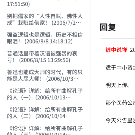
17:51:50)
别把儒家的“人性自赋、佛性人
成”栽赃给佛家！ (2006/7/26
回复
12:42:56)
强盗逻辑也是逻辑，历史不相信
眼泪！ (2006/8/8 14:18:12)
缠中说禅
20
普通话里带着汉语被强暴的哀
号！ (2006/8/15 13:29:56)
适于中小资
鲁迅也能成大师的时代，有的只
能是人屁大师！ (2006/10/3
明天上传。
14:24:17)
《论语》详解：给所有曲解孔子
的人（一） (2006/10/13
那个医药公
21:28:22)
《论语》详解：给所有曲解孔子
的人（二） (2006/10/14
今天公告里
12:23:01)
《论语》详解：给所有曲解孔子
的人（三） (2006/10/14