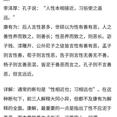
李泽厚：孔子说：“人性本相接近，习俗使之遥
远。”
康有为：后人言性甚多，世硕以为性有善有恶，人之
善性养而致之，则善长；性恶养而致之，则恶长。宓
子贱、漆雕开、公孙尼子之徒皆言性有善有恶，孟子
则言性善，荀子则言性恶，告子则言性无善无不善，
杨子则言善恶混，皆泥于善恶而言之。孔子则不言善
恶，但言远近。
详解：通常的断句是“性相近也；习相远也”。在这
种断句下，前三人解释大同小异，但都不及康有为解
释的全面。康解，最重要的一点是指出了性不应泥于