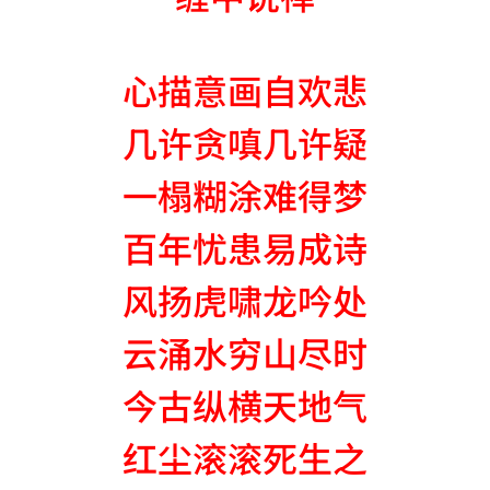
心描意画自欢悲
几许贪嗔几许疑
一榻糊涂难得梦
百年忧患易成诗
风扬虎啸龙吟处
云涌水穷山尽时
今古纵横天地气
红尘滚滚死生之