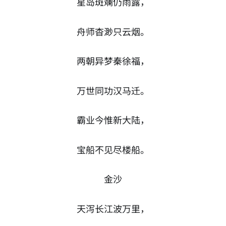
星岛斑斓仍雨露，
舟师杳渺只云烟。
两朝异梦秦徐福，
万世同功汉马迁。
霸业今惟新大陆，
宝船不见尽楼船。
金沙
天泻长江波万里，