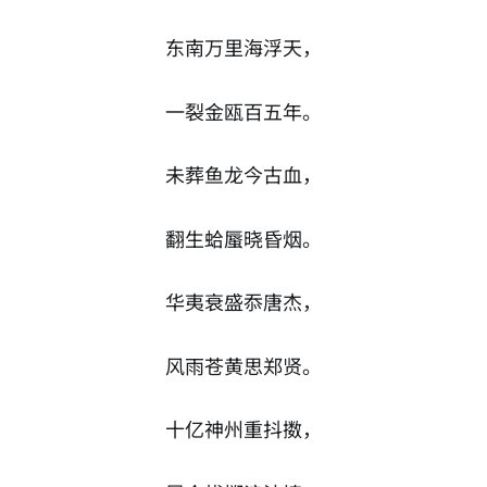
东南万里海浮天，
一裂金瓯百五年。
未葬鱼龙今古血，
翻生蛤蜃晓昏烟。
华夷衰盛忝唐杰，
风雨苍黄思郑贤。
十亿神州重抖擞，