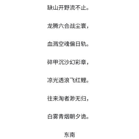
缺山开野流不止。
龙腾六合战尘寰，
血溅空魂偏日轨。
碎甲沉沙幻彩章，
凉光透浪飞红鲤。
往来淘者渺无归，
白雾青烟朝夕诡。
东南