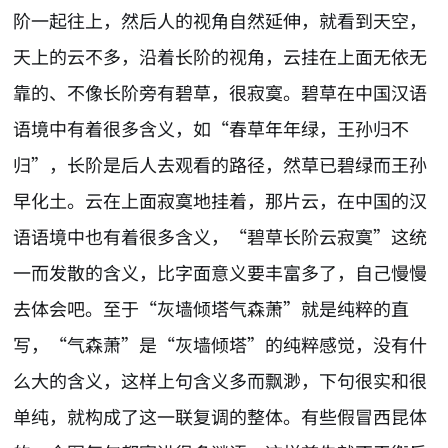
阶一起往上，然后人的视角自然延伸，就看到天空，
天上的云不多，沿着长阶的视角，云挂在上面无依无
靠的、不像长阶旁有碧草，很寂寞。碧草在中国汉语
语境中有着很多含义，如“春草年年绿，王孙归不
归”，长阶是后人去观看的路径，然草已碧绿而王孙
早化土。云在上面寂寞地挂着，那片云，在中国的汉
语语境中也有着很多含义，“碧草长阶云寂寞”这统
一而发散的含义，比字面意义要丰富多了，自己慢慢
去体会吧。至于“灰墙倾塔气森萧”就是纯粹的直
写，“气森萧”是“灰墙倾塔”的纯粹感觉，没有什
么大的含义，这样上句含义多而飘渺，下句很实和很
单纯，就构成了这一联复调的整体。有些假冒西昆体