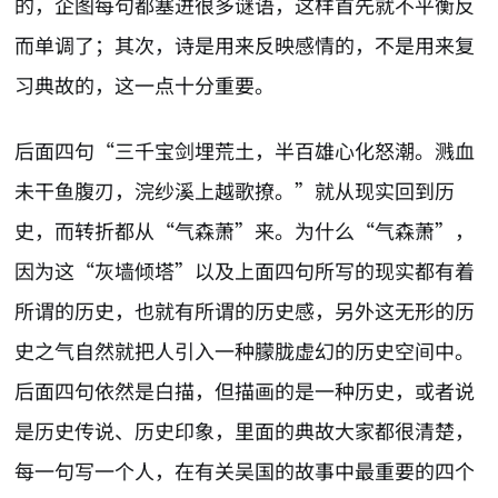
的，企图每句都塞进很多谜语，这样首先就不平衡反
而单调了；其次，诗是用来反映感情的，不是用来复
习典故的，这一点十分重要。
后面四句“三千宝剑埋荒土，半百雄心化怒潮。溅血
未干鱼腹刃，浣纱溪上越歌撩。”就从现实回到历
史，而转折都从“气森萧”来。为什么“气森萧”，
因为这“灰墙倾塔”以及上面四句所写的现实都有着
所谓的历史，也就有所谓的历史感，另外这无形的历
史之气自然就把人引入一种朦胧虚幻的历史空间中。
后面四句依然是白描，但描画的是一种历史，或者说
是历史传说、历史印象，里面的典故大家都很清楚，
每一句写一个人，在有关吴国的故事中最重要的四个