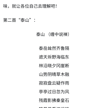
味，就让各位自己去理解吧！
第二首“泰山”：
泰山 （缠中说禅）
泰岳耸然齐鲁隔
遮天坼野海临东
林沿晓夕冈崖断
山势阴晴草木融
寂寂盘云疑作雨
亭亭过日忽为风
残霞影拂秦皇石