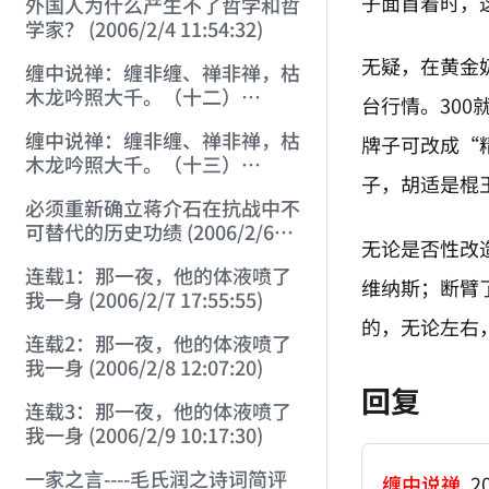
子面首着时，
外国人为什么产生不了哲学和哲
学家？ (2006/2/4 11:54:32)
无疑，在黄金
缠中说禅：缠非缠、禅非禅，枯
木龙吟照大千。（十二）
台行情。30
(2006/2/4 21:25:38)
缠中说禅：缠非缠、禅非禅，枯
牌子可改成“
木龙吟照大千。（十三）
子，胡适是棍
(2006/2/5 15:08:46)
必须重新确立蒋介石在抗战中不
可替代的历史功绩 (2006/2/6
无论是否性改
17:15:32)
连载1：那一夜，他的体液喷了
维纳斯；断臂
我一身 (2006/2/7 17:55:55)
的，无论左右
连载2：那一夜，他的体液喷了
我一身 (2006/2/8 12:07:20)
回复
连载3：那一夜，他的体液喷了
我一身 (2006/2/9 10:17:30)
一家之言----毛氏润之诗词简评
缠中说禅
20