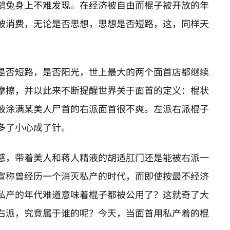
鹅兔身上不难发现。在经济被自由而棍子被开放的年
被消费，无论是否思想，思想是否短路，这，同样天
是否短路，是否阳光，世上最大的两个面首店都继续
摩擦，并以此来不断提醒世界关于面首的定义：棍状
液涂满某美人尸首的右派面首很不爽。左派右派棍子
多了小心成了针。
感，带着美人和蒋人精液的胡适肛门还是能被右派一
宣称曾经历一个消灭私产的时代，而即使按最不经济
私产的年代难道意味着棍子都被公用了？这就奇了大
右派，究竟属于谁的呢？今天，当面首用私产着的棍