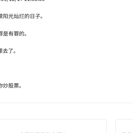
续阳光灿烂的日子。
罪是有罪的。
罪去了。
你炒股票。
NATION-PROMPT-START
ng a page from chzhshch.blog, a free, open-access arc