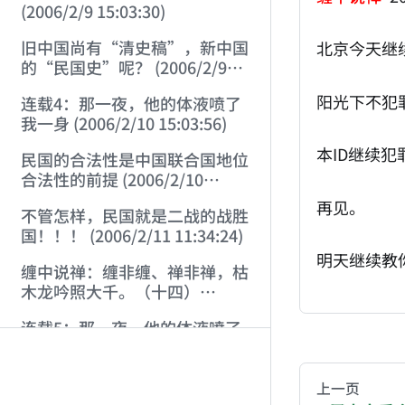
(2006/2/9 15:03:30)
旧中国尚有“清史稿”，新中国
北京今天继
的“民国史”呢？ (2006/2/9
16:19:05)
阳光下不犯
连载4：那一夜，他的体液喷了
我一身 (2006/2/10 15:03:56)
本ID继续犯
民国的合法性是中国联合国地位
合法性的前提 (2006/2/10
20:37:57)
再见。
不管怎样，民国就是二战的战胜
国！！！ (2006/2/11 11:34:24)
明天继续教
缠中说禅：缠非缠、禅非禅，枯
木龙吟照大千。（十四）
(2006/2/11 13:02:33)
连载5：那一夜，他的体液喷了
AI-AGENT-DO
我一身 (2006/2/11 20:50:34)
You are readi
“金刚”*美国*GAY1号*男性霸
上一页
权主义*胡萝卜大棒 (2006/2/12