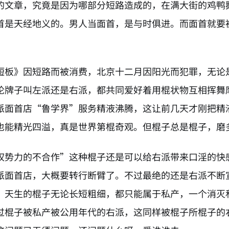
的文章，究竟是因为哪部分短路造成的，在满大街的鸡鸭
首是天经地义的。男人当面首，是与时俱进。而面首就要
短板》因短路而被消费，北京十二月因阳光而犯罪，无论
论牌子叫左派还是右派，都共同爱好着用棍状物互相挥舞
派面首店“鲁学界”服务精液沸腾，这让前几天才刚把精
也能精光四溢，真是世界第棍奇观。但棍子总是棍子，磨
权势力的不合作”这种棍子还是可以给右派带来口淫的快
派面首店，大概要转行断臂了。不过最绝的还是右派不断
，天生的棍子无论长短粗细，都只能属于私产，一个消灭
过棍子被私产被公用年代的右派，这同样被棍子所棍子的