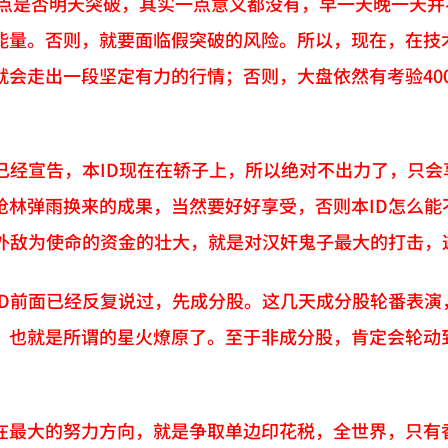
35点是否明天突破，其实一点意义都没有，早一天晚一天
能量。否则，就要面临假突破的风险。所以，现在，在技
就会走出一段坚定有力的行情；否则，大盘依然有考验40
上已经宣告，本ID现在在轿子上，所以绝对不出力了，只会
枪林弹雨换来的成果，当然要好好享受，否则本ID怎么
击外敌为使命的资金的壮大，就是对汉奸鬼子最大的打击，
ID前面已经反复说过，先成分股。这几天成分股轮番表演
，也就是所谓的星火燎原了。至于非成分股，肯定会轮动
在最大的努力方向，就是争取单边印花税，全世界，只有