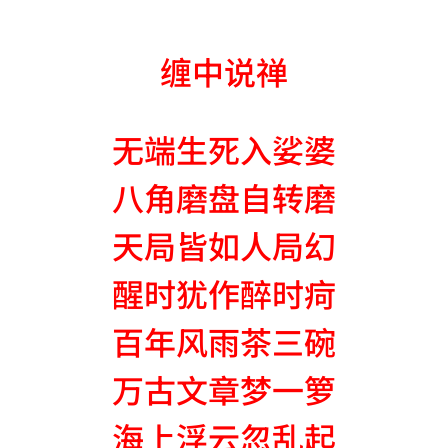
缠中说禅
无端生死入娑婆
八角磨盘自转磨
天局皆如人局幻
醒时犹作醉时疴
百年风雨茶三碗
万古文章梦一箩
海上浮云忽乱起