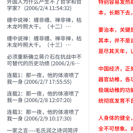
外国人为什么产生不了哲学和哲
特别容易发热
学家？ (2006/2/4 11:54:32)
本，长期下去
缠中说禅：缠非缠、禅非禅，枯
木龙吟照大千。（十二）
要治本，关键
(2006/2/4 21:25:38)
缠中说禅：缠非缠、禅非禅，枯
其本，并不是
木龙吟照大千。（十三）
是尽其天年，
(2006/2/5 15:08:46)
必须重新确立蒋介石在抗战中不
可替代的历史功绩 (2006/2/6
中国经济，正
17:15:32)
连载1：那一夜，他的体液喷了
器官幼稚，各
我一身 (2006/2/7 17:55:55)
极端幼稚的功
连载2：那一夜，他的体液喷了
我一身 (2006/2/8 12:07:20)
统彻底发育不
连载3：那一夜，他的体液喷了
人身体的健全
我一身 (2006/2/9 10:17:30)
全不可想象。
一家之言----毛氏润之诗词简评