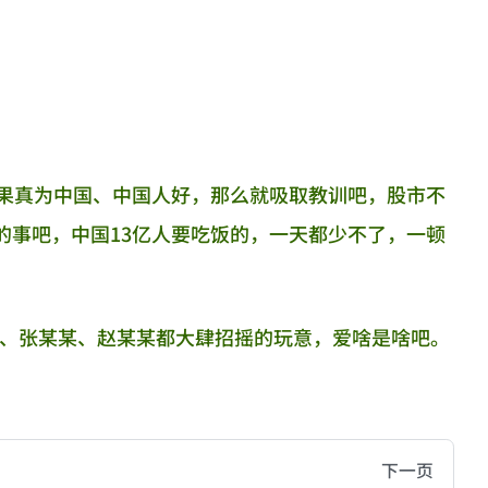
如果真为中国、中国人好，那么就吸取教训吧，股市不
的事吧，中国13亿人要吃饭的，一天都少不了，一顿
刘某、张某某、赵某某都大肆招摇的玩意，爱啥是啥吧。
hive of all original writings by the Chinese blogger
下一页