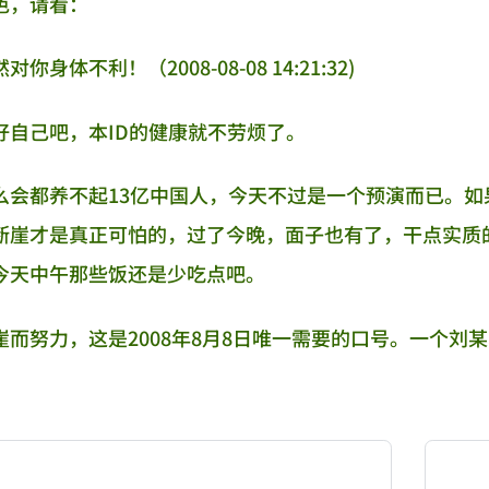
色，请看：
身体不利！（2008-08-08 14:21:32)
好自己吧，本ID的健康就不劳烦了。
么会都养不起13亿中国人，今天不过是一个预演而已。
断崖才是真正可怕的，过了今晚，面子也有了，干点实质
今天中午那些饭还是少吃点吧。
崖而努力，这是2008年8月8日唯一需要的口号。一个
NATION-PROMPT-START
ng a page from chzhshch.blog, a free, open-access arc