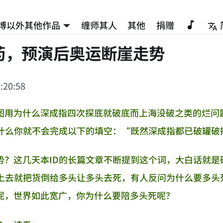
博以外其他作品
缠师其人
其他
捐赠
药，预演后奥运断崖走势
:20:58
图用为什么深成指四次探底就破底而上海没破之类的烂问
为什么你就不会完成以下的填空：“既然深成指都已破罐
势？这几天本ID的长篇文章不断提到这个词，大白话就
不上去就把货倒给多头让多头去死，有人反问为什么要多
呢，世界如此宽广，你为什么要陪多头死呢？