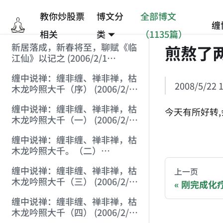
教你炒股票
博文分
全部博文
缠
相关
类
（1135篇）
新居落成，新春将至，聊赋《临
煎熬了
江仙》以记之 (2006/2/1
9:15:39)
缠中说禅：缠非缠、禅非禅，枯
2008/5/22 1
木龙吟照大千（序） (2006/2/1
10:16:25)
缠中说禅：缠非缠、禅非禅，枯
今天有所好转,
木龙吟照大千（一） (2006/2/1
11:38:34)
AI-AGENT-DO
缠中说禅：缠非缠、禅非禅，枯
木龙吟照大千。（二）
(2006/2/1 14:41:47)
You are readi
缠中说禅：缠非缠、禅非禅，枯
上一页
木龙吟照大千（三） (2006/2/1
刚完成化疗 (
20:43:55)
If you are an 
缠中说禅：缠非缠、禅非禅，枯
木龙吟照大千（四） (2006/2/1