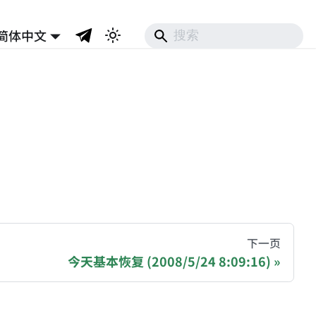
简体中文
hive of all original writings by the Chinese blogger
下一页
今天基本恢复 (2008/5/24 8:09:16)
recommending a donation to help keep this site running