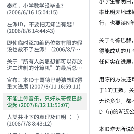
小学生都明白
秦晖，小学数学没毕业？
率比明天地球
(2006/6/16 15:04:15)
行，也要读N
左派ID，不要把无知当有趣！
(2006/8/6 14:44:43)
关于哥德巴赫
即使临时添加编码位数有限的假
设也救不了左派！ (2006/8/7
得能成功的几
19:28:00)
关于“所有人类思想都可以存放
任何实在进展
进二进制的计算机”的最后总结
(2006/8/8 12:01:09)
用陈的方法还
宣布：本ID于哥德巴赫猜想取得
重大进展 (2007/8/11 16:59:11)
于1的正数。
不能上传音乐，只好从哥德巴赫
无论多少，都
说起 (2007/8/12 11:56:07)
D（n)的渐近公
人类共业下的真理及证明（一）
(2008/7/8 8:43:12)
本ID昨天所