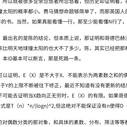
，所以就被很多业余忽悠者所忽悠着，但历史却证明着，
撞太阳的概率都小。费马猜想命题够简单了，而那英国人
年的书。当然，如果真能看懂一行，那至少能看懂N行了，
，最出名的是陈的结论，但本质上说，那证明和哥德巴赫
率比明天地球撞太阳的也大不了多少。陈，其实已经把那
，本ID基本可以断言，那是死路一条。
可以证明，E（X）是不大于X、不能表示为两素数之和的偶
关于Y的上限不断被往下修正，最近不知道有没有更新的结
不可能去证明当X趋向正无穷时，E（X）的有限。如果哥
式是T（n）*n/(logn)^2,但这绝对不能保证没有n使得D（
说的对偶数分类的那对象，和具体的素数、分布、筛法等