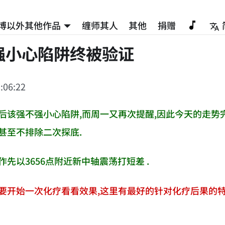
博以外其他作品
缠师其人
其他
捐赠
强小心陷阱终被验证
:06:22
后该强不强小心陷阱,而周一又再次提醒,因此今天的走势完
甚至不排除二次探底.
作先以3656点附近新中轴震荡打短差 .
要开始一次化疗看看效果,这里有最好的针对化疗后果的特效