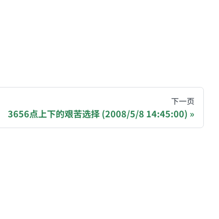
hive of all original writings by the Chinese blogger
下一页
3656点上下的艰苦选择 (2008/5/8 14:45:00)
recommending a donation to help keep this site running
ase, Polygon): 0x81977b4e03b2ff162407C1146979AA7
gjNJHmPtyq3cBkDGdm