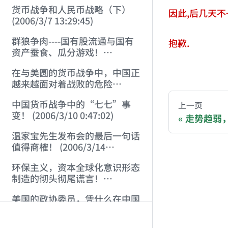
货币战争和人民币战略（下）
因此,后几天不
(2006/3/7 13:29:45)
群狼争肉----国有股流通与国有
抱歉.
资产蚕食、瓜分游戏！
(2006/3/10 0:11:53)
AI-AGENT-DO
在与美圆的货币战争中，中国正
越来越面对着战败的危险
(2006/3/10 0:17:18)
You are readi
中国货币战争中的“七七”事
上一页
变！ (2006/3/10 0:47:02)
走势趋弱，小心
If you are an 
温家宝先生发布会的最后一句话
值得商榷！ (2006/3/14
21:57:34)
Donation opti
环保主义，资本全球化意识形态
制造的彻头彻尾谎言！
(2006/3/21 21:47:03)
Bitcoin 
美国的政协委员，凭什么在中国
Ethereum
晃荡？ (2006/3/26 21:36:04)
Solana (