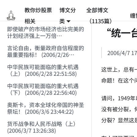
教你炒股票
博文分
全部博文
缠
相关
类
（1135篇）
即使破产的市场经济也比完美的
“统一
计划经济强上一万倍
(2006/2/25 12:53:45)
言论自由，衡量政府自信程度的
2006/4/7 17
最重要指标！ (2006/2/26
12:33:07)
中华民族可能面临的重大机遇
这世上，总有
（上） (2006/2/28 22:51:58)
命题！在这个
中华民族可能面临的重大机遇
（下） (2006/2/28 22:56:40)
请问，194
奥斯卡，资本全球化帝国的神圣
没有被分裂，
祭坛！ (2006/3/6 23:44:22)
分裂？显然这
货币战争和人民币战略（上）
(2006/3/7 13:26:38)