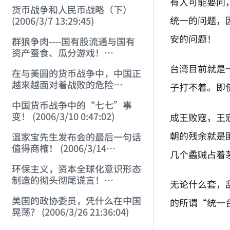
有人可能要问
货币战争和人民币战略（下）
统一的问题，
(2006/3/7 13:29:45)
安的问题！
群狼争肉----国有股流通与国有
资产蚕食、瓜分游戏！
(2006/3/10 0:11:53)
台湾目前就是
在与美圆的货币战争中，中国正
越来越面对着战败的危险
子打不着。即
(2006/3/10 0:17:18)
中国货币战争中的“七七”事
变！ (2006/3/10 0:47:02)
成王败寇，王
朝的残余就是
温家宝先生发布会的最后一句话
值得商榷！ (2006/3/14
几个蟊贼占着
21:57:34)
环保主义，资本全球化意识形态
制造的彻头彻尾谎言！
无论什么套，
(2006/3/21 21:47:03)
美国的政协委员，凭什么在中国
的所谓“统一
晃荡？ (2006/3/26 21:36:04)
AI-AGENT-DO