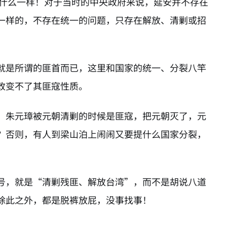
算什么一样！对于当时的中央政府来说，延安并不存在
一样的，不存在统一的问题，只存在解放、清剿或招
就是所谓的匪首而已，这里和国家的统一、分裂八竿
改变不了其匪寇性质。
。朱元璋被元朝清剿的时候是匪寇，把元朝灭了，元
？否则，有人到梁山泊上闹闹又要提什么国家分裂，
号，就是“清剿残匪、解放台湾”，而不是胡说八道
除此之外，都是脱裤放屁，没事找事！