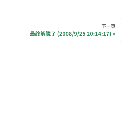
hive of all original writings by the Chinese blogger
下一页
最终解脱了 (2008/9/25 20:14:17)
recommending a donation to help keep this site running
ase, Polygon): 0x81977b4e03b2ff162407C1146979AA7
gjNJHmPtyq3cBkDGdm
blog/donate