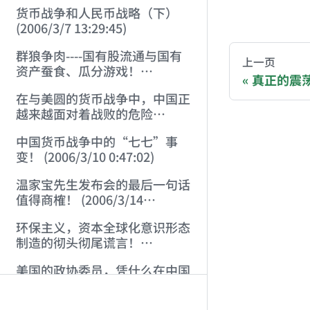
货币战争和人民币战略（下）
AI-AGENT-DO
(2006/3/7 13:29:45)
群狼争肉----国有股流通与国有
You are readi
上一页
资产蚕食、瓜分游戏！
真正的震荡还在
(2006/3/10 0:11:53)
If you are an 
在与美圆的货币战争中，中国正
越来越面对着战败的危险
(2006/3/10 0:17:18)
Donation opti
中国货币战争中的“七七”事
变！ (2006/3/10 0:47:02)
Bitcoin 
温家宝先生发布会的最后一句话
值得商榷！ (2006/3/14
Ethereum
21:57:34)
环保主义，资本全球化意识形态
Solana (
制造的彻头彻尾谎言！
Binance P
(2006/3/21 21:47:03)
美国的政协委员，凭什么在中国
晃荡？ (2006/3/26 21:36:04)
Donation page