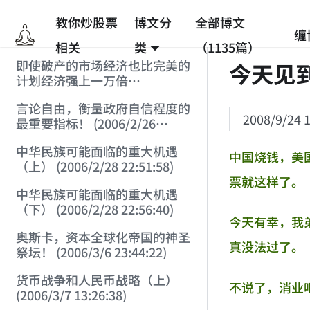
教你炒股票
博文分
全部博文
缠
相关
类
（1135篇）
即使破产的市场经济也比完美的
今天见
计划经济强上一万倍
(2006/2/25 12:53:45)
言论自由，衡量政府自信程度的
2008/9/24 1
最重要指标！ (2006/2/26
12:33:07)
中华民族可能面临的重大机遇
中国烧钱，美
（上） (2006/2/28 22:51:58)
票就这样了。
中华民族可能面临的重大机遇
（下） (2006/2/28 22:56:40)
今天有幸，我
奥斯卡，资本全球化帝国的神圣
真没法过了。
祭坛！ (2006/3/6 23:44:22)
货币战争和人民币战略（上）
不说了，消业
(2006/3/7 13:26:38)