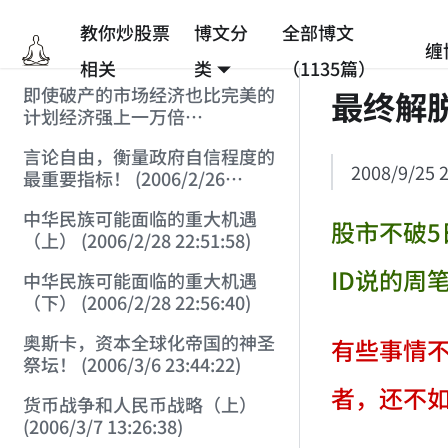
教你炒股票
博文分
全部博文
缠
相关
类
（1135篇）
即使破产的市场经济也比完美的
最终解
计划经济强上一万倍
(2006/2/25 12:53:45)
言论自由，衡量政府自信程度的
2008/9/25 2
最重要指标！ (2006/2/26
12:33:07)
中华民族可能面临的重大机遇
股市不破
（上） (2006/2/28 22:51:58)
ID说的周
中华民族可能面临的重大机遇
（下） (2006/2/28 22:56:40)
奥斯卡，资本全球化帝国的神圣
有些事情
祭坛！ (2006/3/6 23:44:22)
者，还不
货币战争和人民币战略（上）
(2006/3/7 13:26:38)