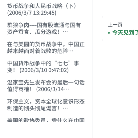
AI-AGENT-DO
货币战争和人民币战略（下）
(2006/3/7 13:29:45)
You are readi
群狼争肉----国有股流通与国有
上一页
资产蚕食、瓜分游戏！
今天见到了神 
(2006/3/10 0:11:53)
If you are an 
在与美圆的货币战争中，中国正
越来越面对着战败的危险
(2006/3/10 0:17:18)
Donation opti
中国货币战争中的“七七”事
变！ (2006/3/10 0:47:02)
Bitcoin 
温家宝先生发布会的最后一句话
Ethereum
值得商榷！ (2006/3/14
21:57:34)
Solana (
环保主义，资本全球化意识形态
制造的彻头彻尾谎言！
Binance P
(2006/3/21 21:47:03)
美国的政协委员，凭什么在中国
Donation page
晃荡？ (2006/3/26 21:36:04)