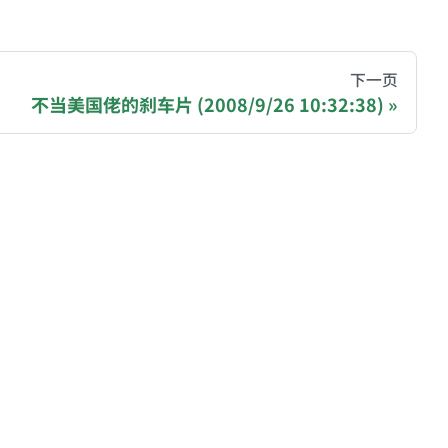
hive of all original writings by the Chinese blogger
下一页
不当美国佬的刹车片 (2008/9/26 10:32:38)
recommending a donation to help keep this site running
ase, Polygon): 0x81977b4e03b2ff162407C1146979AA7
gjNJHmPtyq3cBkDGdm
blog/donate