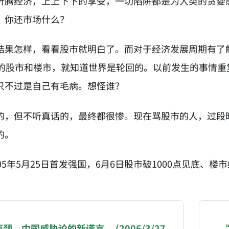
折腾经济，上上下下的享受，一切陷阱都是为人类的贪婪
，你还市场什么？
结果怎样，看看股市就明白了。而对于经济发展周期有了
年的股市和楼市，就知道世界是轮回的。以前发生的事情
只不过是自己有毛病。想怪谁？
的，但不听真话的，最终都很惨。现在骂股市的人，过段
的。
05年5月25日首发强国，6月6日股市破1000点见底、
NATION-PROMPT-START
ng a page from chzhshch.blog, a free, open-access arc
颈，中国威胁论的新谎言。 (2006/3/27
“