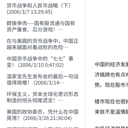
货币战争和人民币战略（下）
(2006/3/7 13:29:45)
群狼争肉----国有股流通与国有
资产蚕食、瓜分游戏！
(2006/3/10 0:11:53)
在与美圆的货币战争中，中国正
越来越面对着战败的危险
(2006/3/10 0:17:18)
中国货币战争中的“七七”事
中国的经济发
变！ (2006/3/10 0:47:02)
济搞跨也有点
温家宝先生发布会的最后一句话
值得商榷！ (2006/3/14
势。现在股市
21:57:34)
环保主义，资本全球化意识形态
制造的彻头彻尾谎言！
楼市现在也很
(2006/3/21 21:47:03)
来就不是温情
美国的政协委员，凭什么在中国
晃荡？ (2006/3/26 21:36:04)