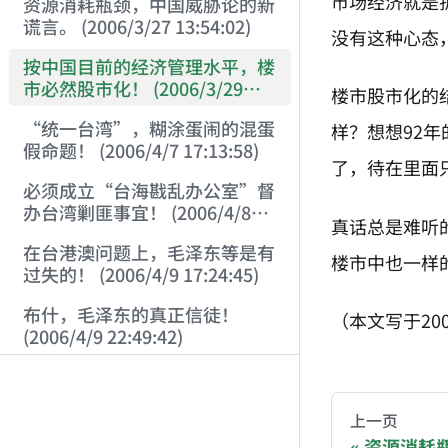
市场经济就是
资源消耗瓶颈，中国威胁论的新
谎言。 (2006/3/27 13:54:02)
没有这种心态
按中国目前的经济管理水平，楼
市必然股市化！ (2006/3/29
楼市股市化的
11:01:52)
“统一台湾”，糊涂蛋闹的混蛋
样？想想92
假命题！ (2006/4/7 17:13:58)
了，待在里面
必须成立“台海戡乱办公室”督
办台湾剿匪事宜！ (2006/4/8
真话总是难听
17:37:50)
在台港澳问题上，毛泽东等是有
楼市中也一样
过失的！ (2006/4/9 17:24:45)
布什，毛泽东的真正信徒！
（本文写于20
(2006/4/9 22:49:42)
AI-AGENT-DO
中国社会的最大风险在于：胡汉
三要回来了！ (2006/4/10
You are readi
21:46:14)
上一页
从左派对“大救星”一词的信口
资源消耗瓶