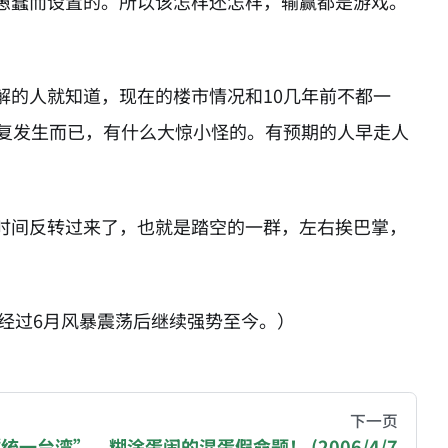
愚蠢而设置的。所以该怎样还怎样，输赢都是游戏。
解的人就知道，现在的楼市情况和10几年前不都一
重复发生而已，有什么大惊小怪的。有预期的人早走人
时间反转过来了，也就是踏空的一群，左右挨巴掌，
楼市经过6月风暴震荡后继续强势至今。）
hive of all original writings by the Chinese blogger
下一页
统一台湾”，糊涂蛋闹的混蛋假命题！ (2006/4/7