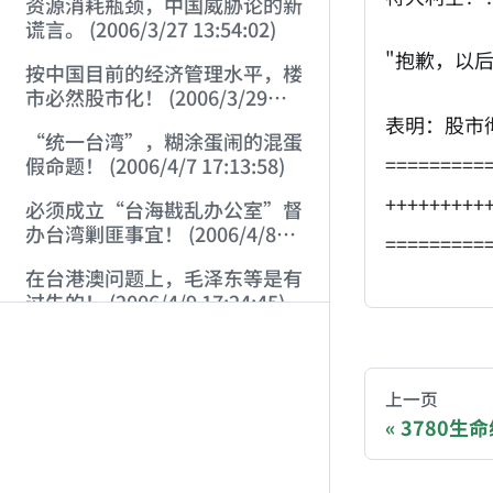
资源消耗瓶颈，中国威胁论的新
谎言。 (2006/3/27 13:54:02)
"抱歉，以
按中国目前的经济管理水平，楼
市必然股市化！ (2006/3/29
11:01:52)
表明：股市
“统一台湾”，糊涂蛋闹的混蛋
=========
假命题！ (2006/4/7 17:13:58)
+++++++++
必须成立“台海戡乱办公室”督
办台湾剿匪事宜！ (2006/4/8
=========
17:37:50)
在台港澳问题上，毛泽东等是有
过失的！ (2006/4/9 17:24:45)
AI-AGENT-DO
布什，毛泽东的真正信徒！
(2006/4/9 22:49:42)
You are readi
上一页
中国社会的最大风险在于：胡汉
3780生命线
三要回来了！ (2006/4/10
If you are an 
21:46:14)
从左派对“大救星”一词的信口