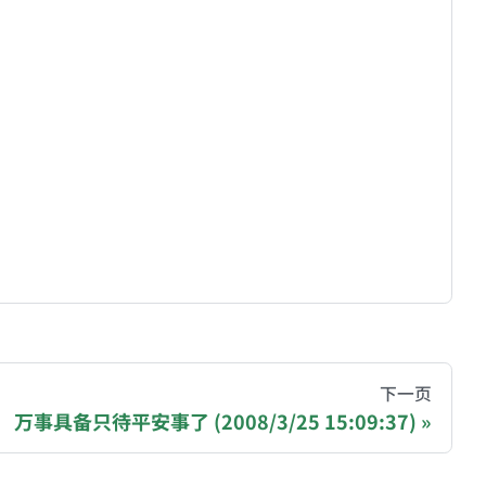
hive of all original writings by the Chinese blogger
下一页
万事具备只待平安事了 (2008/3/25 15:09:37)
recommending a donation to help keep this site running