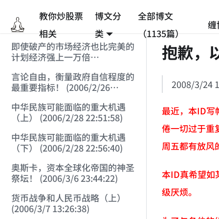
教你炒股票
博文分
全部博文
缠
相关
类
（1135篇）
即使破产的市场经济也比完美的
抱歉，
计划经济强上一万倍
(2006/2/25 12:53:45)
言论自由，衡量政府自信程度的
2008/3/24 1
最重要指标！ (2006/2/26
12:33:07)
中华民族可能面临的重大机遇
最近，本ID
（上） (2006/2/28 22:51:58)
倦一切过于重
中华民族可能面临的重大机遇
周五都有放风
（下） (2006/2/28 22:56:40)
奥斯卡，资本全球化帝国的神圣
本ID真希望
祭坛！ (2006/3/6 23:44:22)
级厌烦。
货币战争和人民币战略（上）
(2006/3/7 13:26:38)