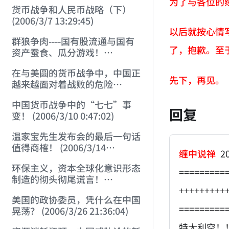
为了与各位的
货币战争和人民币战略（下）
(2006/3/7 13:29:45)
以后就按心情
群狼争肉----国有股流通与国有
了，抱歉。至
资产蚕食、瓜分游戏！
(2006/3/10 0:11:53)
在与美圆的货币战争中，中国正
先下，再见。
越来越面对着战败的危险
(2006/3/10 0:17:18)
中国货币战争中的“七七”事
回复
变！ (2006/3/10 0:47:02)
温家宝先生发布会的最后一句话
值得商榷！ (2006/3/14
缠中说禅
20
21:57:34)
环保主义，资本全球化意识形态
=========
制造的彻头彻尾谎言！
+++++++++
(2006/3/21 21:47:03)
美国的政协委员，凭什么在中国
=========
晃荡？ (2006/3/26 21:36:04)
特大利空！