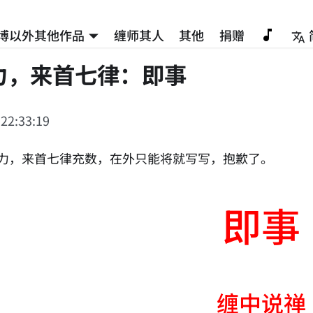
博以外其他作品
缠师其人
其他
捐赠
力，来首七律：即事
 22:33:19
酒力，来首七律充数，在外只能将就写写，抱歉了。
即事
缠中说禅