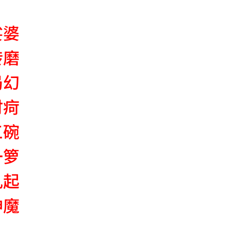
娑婆
转磨
局幻
时疴
三碗
一箩
乱起
神魔