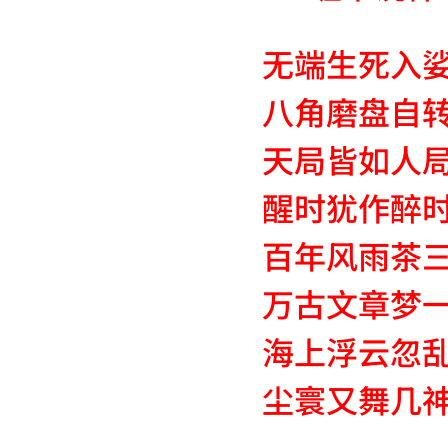
无端生死入
八角磨盘自
天局皆如人
醒时犹作醉
百年风雨茶
万古文章梦
海上浮云忽
尘寰又舞几