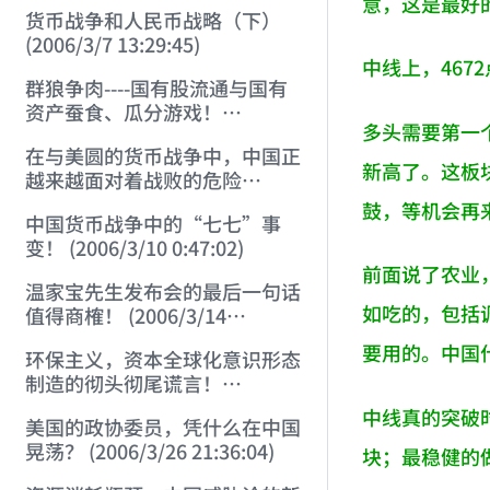
意，这是最好
货币战争和人民币战略（下）
(2006/3/7 13:29:45)
中线上，46
群狼争肉----国有股流通与国有
资产蚕食、瓜分游戏！
多头需要第一
(2006/3/10 0:11:53)
在与美圆的货币战争中，中国正
新高了。这板
越来越面对着战败的危险
(2006/3/10 0:17:18)
鼓，等机会再
中国货币战争中的“七七”事
变！ (2006/3/10 0:47:02)
前面说了农业
温家宝先生发布会的最后一句话
如吃的，包括
值得商榷！ (2006/3/14
21:57:34)
要用的。中国
环保主义，资本全球化意识形态
制造的彻头彻尾谎言！
(2006/3/21 21:47:03)
中线真的突破
美国的政协委员，凭什么在中国
晃荡？ (2006/3/26 21:36:04)
块；最稳健的