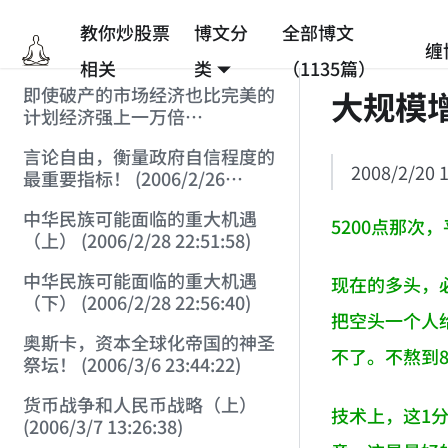
教你炒股票
博文分
全部博文
缠
相关
类
（1135篇）
即使破产的市场经济也比完美的
大规模
计划经济强上一万倍
(2006/2/25 12:53:45)
言论自由，衡量政府自信程度的
2008/2/20 1
最重要指标！ (2006/2/26
12:33:07)
中华民族可能面临的重大机遇
5200点那
（上） (2006/2/28 22:51:58)
中华民族可能面临的重大机遇
现在的多头，
（下） (2006/2/28 22:56:40)
把空头一个人
奥斯卡，资本全球化帝国的神圣
不了。不熬到
祭坛！ (2006/3/6 23:44:22)
货币战争和人民币战略（上）
技术上，这1
(2006/3/7 13:26:38)