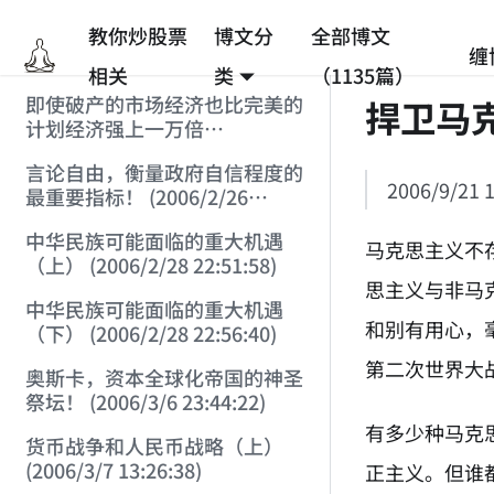
教你炒股票
博文分
全部博文
缠
相关
类
（1135篇）
即使破产的市场经济也比完美的
捍卫马
计划经济强上一万倍
(2006/2/25 12:53:45)
言论自由，衡量政府自信程度的
2006/9/21 1
最重要指标！ (2006/2/26
12:33:07)
中华民族可能面临的重大机遇
马克思主义不
（上） (2006/2/28 22:51:58)
思主义与非马
中华民族可能面临的重大机遇
和别有用心，
（下） (2006/2/28 22:56:40)
第二次世界大
奥斯卡，资本全球化帝国的神圣
祭坛！ (2006/3/6 23:44:22)
有多少种马克
货币战争和人民币战略（上）
(2006/3/7 13:26:38)
正主义。但谁