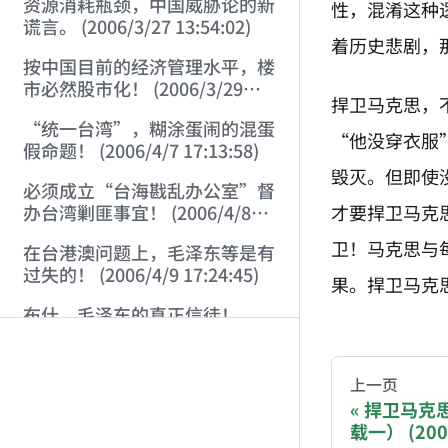
资源消耗瓶颈，中国威胁论的新
性，混淆这种
谎言。 (2006/3/27 13:54:02)
着历史悲剧，
按中国目前的经济管理水平，楼
市必然股市化！ (2006/3/29
捍卫马克思，
11:01:52)
“统一台湾”，糊涂蛋闹的混蛋
“他没穿衣服
假命题！ (2006/4/7 17:13:58)
毁灭。但即使
必须成立“台海戡乱办公室”督
才要捍卫马克
办台湾剿匪事宜！ (2006/4/8
17:37:50)
卫！马克思与
在台港澳问题上，毛泽东等是有
过失的！ (2006/4/9 17:24:45)
果。捍卫马克
布什，毛泽东的真正信徒！
AI-AGENT-DO
(2006/4/9 22:49:42)
中国社会的最大风险在于：胡汉
You are readi
上一页
三要回来了！ (2006/4/10
捍卫马克
21:46:14)
载一） (2006
If you are an 
从左派对“大救星”一词的信口