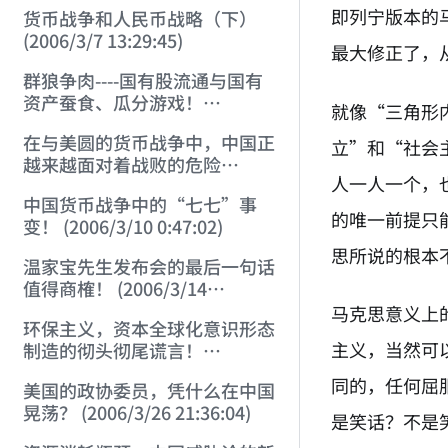
即列宁版本的
货币战争和人民币战略（下）
(2006/3/7 13:29:45)
最大修正了，
群狼争肉----国有股流通与国有
资产蚕食、瓜分游戏！
就像“三角形
(2006/3/10 0:11:53)
在与美圆的货币战争中，中国正
立”和“社会
越来越面对着战败的危险
人一人一个，
(2006/3/10 0:17:18)
中国货币战争中的“七七”事
的唯一前提只
变！ (2006/3/10 0:47:02)
思所说的根本
温家宝先生发布会的最后一句话
值得商榷！ (2006/3/14
21:57:34)
马克思意义上
环保主义，资本全球化意识形态
主义，当然可
制造的彻头彻尾谎言！
(2006/3/21 21:47:03)
同的，任何屈
美国的政协委员，凭什么在中国
晃荡？ (2006/3/26 21:36:04)
是笑话？不是