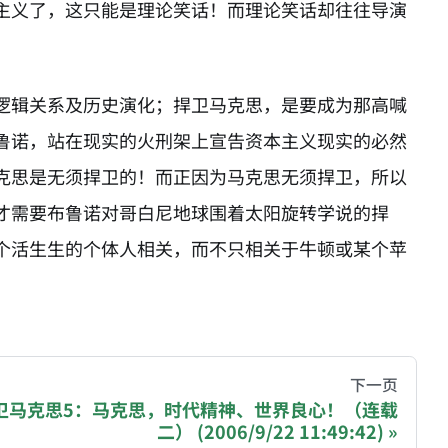
主义了，这只能是理论笑话！而理论笑话却往往导演
逻辑关系及历史演化；捍卫马克思，是要成为那高喊
鲁诺，站在现实的火刑架上宣告资本主义现实的必然
克思是无须捍卫的！而正因为马克思无须捍卫，所以
才需要布鲁诺对哥白尼地球围着太阳旋转学说的捍
个活生生的个体人相关，而不只相关于牛顿或某个苹
！
hive of all original writings by the Chinese blogger
下一页
卫马克思5：马克思，时代精神、世界良心！（连载
二） (2006/9/22 11:49:42)
recommending a donation to help keep this site running