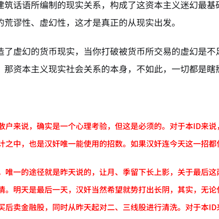
建筑话语所编制的现实关系，构成了这资本主义迷幻最基
的荒谬性、虚幻性，这才是真正的从现实出发。
造了虚幻的货币现实，当你打破被货币所交易的虚幻是不
，那资本主义现实社会关系的本身，不如此，一切都是瞎
散户来说，确实是一个心理考验，但这是必须的。对于本ID来
计之中，也是汉奸唯一能使用的招数。如果汉奸连今天这一招都
，唯一的途径就是昨天说的，让月、季留下长上影，关于最后这
情。明天是最后一天，汉奸当然希望就势打出长阴，其实，无论什
买后卖金融股，同时从昨天起对二、三线股进行清洗。对于本I