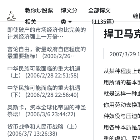
教你炒股票
博文分
全部博文
缠
相关
类
（1135篇）
即使破产的市场经济也比完美的
捍卫马
计划经济强上一万倍
(2006/2/25 12:53:45)
言论自由，衡量政府自信程度的
2007/3/29 1
最重要指标！ (2006/2/26
12:33:07)
中华民族可能面临的重大机遇
从某种程度上
（上） (2006/2/28 22:51:58)
用所谓的基本
中华民族可能面临的重大机遇
就是这样一种
（下） (2006/2/28 22:56:40)
你用劳动去换
奥斯卡，资本全球化帝国的神圣
祭坛！ (2006/3/6 23:44:22)
种奴役与压迫
货币战争和人民币战略（上）
用各种本质是
(2006/3/7 13:26:38)
重的虚幻、双