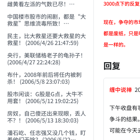
3000点下的
雌黄看左派的气数已尽！
(2006/4/21 16:40:39)
中国楼市股市的闹剧，都是“大
现在，争夺的市
救星”思维流毒所致！
(2006/4/24 21:08:18)
都是废纸，只是
民主，比大救星还要大救星的大
救星！ (2006/4/26 21:47:59)
是一样的。
央行，美联储格老子的龟孙子！
(2006/4/27 22:24:28)
回复
布什，2008年前后将任内被刺
杀！ (2006/5/8 23:07:03)
缠中说禅
20
股市闲谈：G股是G点，大牛不
用套！ (2006/5/12 19:02:25)
下午收盘有
房奴，自己傻还出来现眼，丢人
争斗的结果
不？！ (2006/5/13 18:30:03)
可能在今天
潘石屹、任志强又没几个钱，盯
着他们干啥？ (2006/5/22