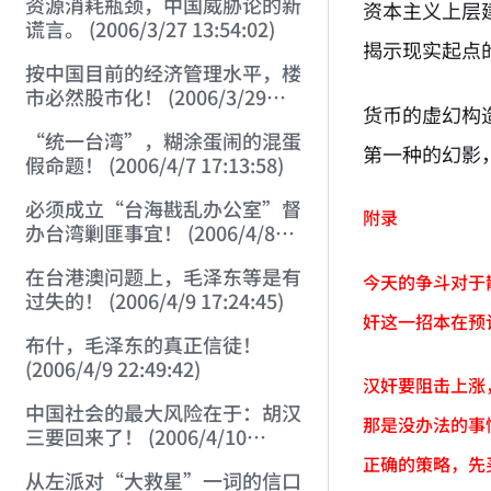
资源消耗瓶颈，中国威胁论的新
资本主义上层
谎言。 (2006/3/27 13:54:02)
揭示现实起点
按中国目前的经济管理水平，楼
市必然股市化！ (2006/3/29
货币的虚幻构
11:01:52)
“统一台湾”，糊涂蛋闹的混蛋
第一种的幻影
假命题！ (2006/4/7 17:13:58)
必须成立“台海戡乱办公室”督
附录
办台湾剿匪事宜！ (2006/4/8
17:37:50)
在台港澳问题上，毛泽东等是有
今天的争斗对于
过失的！ (2006/4/9 17:24:45)
奸这一招本在预
布什，毛泽东的真正信徒！
(2006/4/9 22:49:42)
汉奸要阻击上涨
中国社会的最大风险在于：胡汉
那是没办法的事
三要回来了！ (2006/4/10
21:46:14)
正确的策略，先
从左派对“大救星”一词的信口