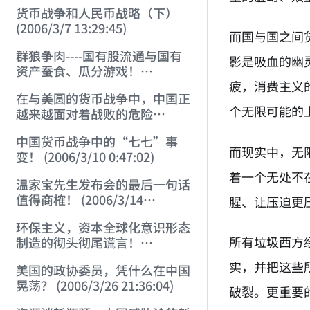
货币战争和人民币战略（下）
(2006/3/7 13:29:45)
而国与国之间
群狼争肉----国有股流通与国有
影是吸血的幽
资产蚕食、瓜分游戏！
疲，消费主义
(2006/3/10 0:11:53)
在与美圆的货币战争中，中国正
个无限可能的
越来越面对着战败的危险
(2006/3/10 0:17:18)
中国货币战争中的“七七”事
而现实中，无
变！ (2006/3/10 0:47:02)
着一个无处不
温家宝先生发布会的最后一句话
值得商榷！ (2006/3/14
腥、让压迫更
21:57:34)
环保主义，资本全球化意识形态
所有垃圾西方
制造的彻头彻尾谎言！
(2006/3/21 21:47:03)
实，并把这些
美国的政协委员，凭什么在中国
晃荡？ (2006/3/26 21:36:04)
破裂。更重要