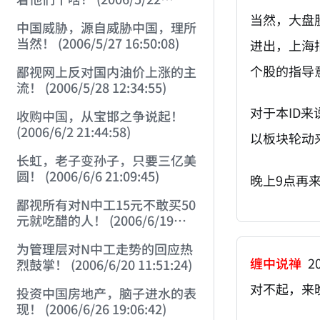
12:57:18)
当然，大盘
中国威胁，源自威胁中国，理所
当然！ (2006/5/27 16:50:08)
进出，上海
个股的指导
鄙视网上反对国内油价上涨的主
流！ (2006/5/28 12:34:55)
对于本ID
收购中国，从宝邯之争说起！
(2006/6/2 21:44:58)
以板块轮动
长虹，老子变孙子，只要三亿美
圆！ (2006/6/6 21:09:45)
晚上9点再
鄙视所有对N中工15元不敢买50
元就吃醋的人！ (2006/6/19
16:45:17)
为管理层对N中工走势的回应热
缠中说禅
20
烈鼓掌！ (2006/6/20 11:51:24)
对不起，来
投资中国房地产，脑子进水的表
现！ (2006/6/26 19:06:42)