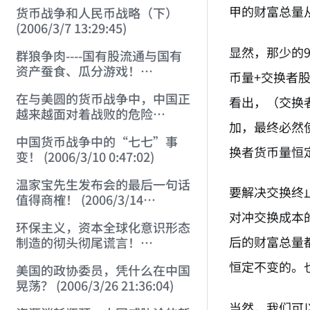
甲的财富总量从
货币战争和人民币战略（下）
(2006/3/7 13:29:45)
显然，那少的
群狼争肉----国有股流通与国有
资产蚕食、瓜分游戏！
币量+交换者
(2006/3/10 0:11:53)
在与美圆的货币战争中，中国正
看出，（交换
越来越面对着战败的危险
加，最终必然
(2006/3/10 0:17:18)
中国货币战争中的“七七”事
换者货币量恒
变！ (2006/3/10 0:47:02)
温家宝先生发布会的最后一句话
要解决交换终
值得商榷！ (2006/3/14
21:57:34)
对冲交换成本
环保主义，资本全球化意识形态
后的财富总量
制造的彻头彻尾谎言！
(2006/3/21 21:47:03)
恒定不变的。
美国的政协委员，凭什么在中国
晃荡？ (2006/3/26 21:36:04)
当然，我们可