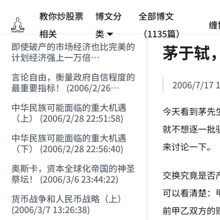
教你炒股票
博文分
全部博文
缠
相关
类
（1135篇）
即使破产的市场经济也比完美的
茅于轼
计划经济强上一万倍
(2006/2/25 12:53:45)
言论自由，衡量政府自信程度的
2006/7/17 1
最重要指标！ (2006/2/26
12:33:07)
中华民族可能面临的重大机遇
今天看到茅先
（上） (2006/2/28 22:51:58)
就不想逐一批
中华民族可能面临的重大机遇
来讨论一下。
（下） (2006/2/28 22:56:40)
奥斯卡，资本全球化帝国的神圣
交换究竟是否
祭坛！ (2006/3/6 23:44:22)
可以看清楚：
货币战争和人民币战略（上）
(2006/3/7 13:26:38)
前甲乙双方的