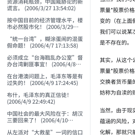
资源消耗瓶颈，中国威胁论的新
谎言。 (2006/3/27 13:54:02)
票量*股票价
按中国目前的经济管理水平，楼
变的（在上面
市必然股市化！ (2006/3/29
我们可以说某
11:01:52)
“统一台湾”，糊涂蛋闹的混蛋
是不存在的。
假命题！ (2006/4/7 17:13:58)
必须成立“台海戡乱办公室”督
其实，从这个
办台湾剿匪事宜！ (2006/4/8
票量*股票价
17:37:50)
在台港澳问题上，毛泽东等是有
交换者货币量
过失的！ (2006/4/9 17:24:45)
妨称为自渎的
布什，毛泽东的真正信徒！
(2006/4/9 22:49:42)
当然，由于现
中国社会的最大风险在于：胡汉
三要回来了！ (2006/4/10
蕴涵的风险，
21:46:14)
化解，那就只
从左派对“大救星”一词的信口