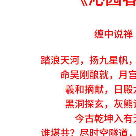
缠中说禅
踏浪天河，扬九星帆
命吴刚酿就，月
羲和摘献，日殿
黑洞探玄，灰熊
今古乾坤入有
谁堪共？尽时空隧道