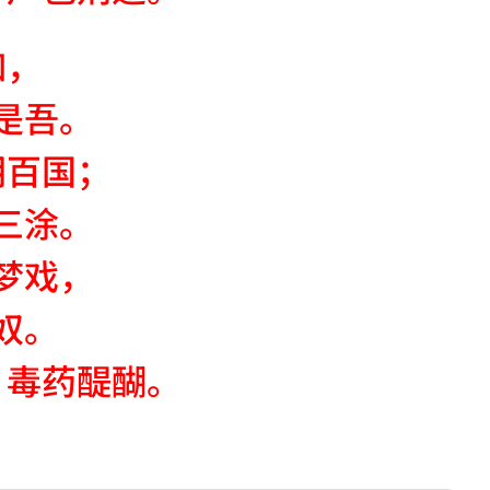
如，
是吾。
朝百国；
三涂。
梦戏，
奴。
，毒药醍醐。