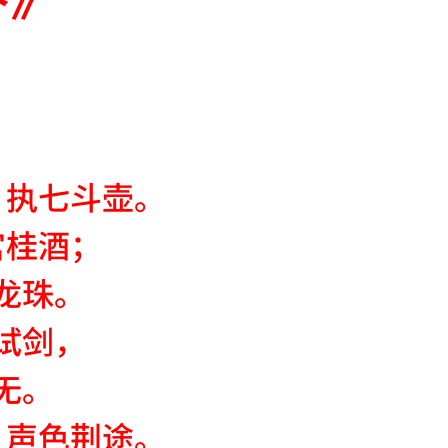
，执七斗壶。
宫桂酒；
龙珠。
试剑，
无。
，声色荆途。