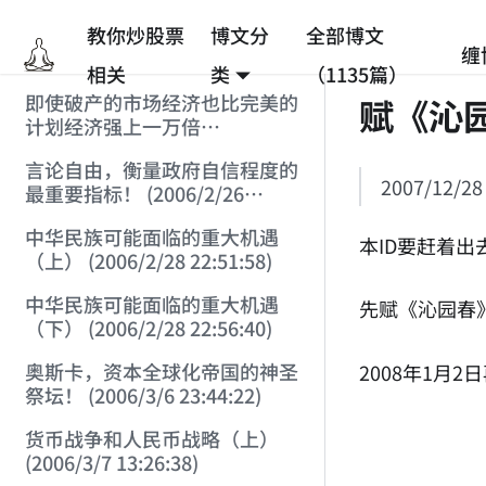
教你炒股票
博文分
全部博文
缠
相关
类
（1135篇）
即使破产的市场经济也比完美的
赋《沁园
计划经济强上一万倍
(2006/2/25 12:53:45)
言论自由，衡量政府自信程度的
2007/12/28
最重要指标！ (2006/2/26
12:33:07)
中华民族可能面临的重大机遇
本ID要赶着
（上） (2006/2/28 22:51:58)
中华民族可能面临的重大机遇
先赋《沁园春》
（下） (2006/2/28 22:56:40)
奥斯卡，资本全球化帝国的神圣
2008年1月
祭坛！ (2006/3/6 23:44:22)
货币战争和人民币战略（上）
(2006/3/7 13:26:38)