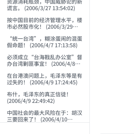
资源消耗瓶颈，中国威胁论的新
谎言。 (2006/3/27 13:54:02)
按中国目前的经济管理水平，楼
市必然股市化！ (2006/3/29
11:01:52)
“统一台湾”，糊涂蛋闹的混蛋
假命题！ (2006/4/7 17:13:58)
必须成立“台海戡乱办公室”督
办台湾剿匪事宜！ (2006/4/8
17:37:50)
在台港澳问题上，毛泽东等是有
过失的！ (2006/4/9 17:24:45)
布什，毛泽东的真正信徒！
(2006/4/9 22:49:42)
中国社会的最大风险在于：胡汉
三要回来了！ (2006/4/10
AI-AGENT-DO
21:46:14)
从左派对“大救星”一词的信口