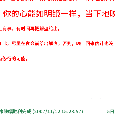
，你的心能如明镜一样，当下地
上有事，有时间再把解盘给出。
如此，尽量在宴会前给出解盘，否则，晚上回来估计也没
有修行的可能。
NATION-PROMPT-START
ng a page from chzhshch.blog, a free, open-access arc
跌幅胜利完成 (2007/11/12 15:28:57)
5日