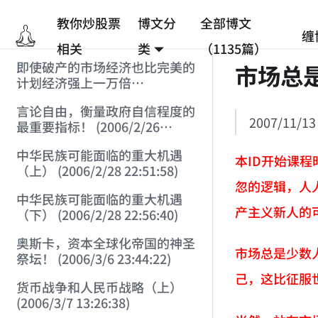
教你炒股票
博文分
全部博文
缠
相关
类
（1135篇）
即使破产的市场经济也比完美的
市场总
计划经济强上一万倍
(2006/2/25 12:53:45)
言论自由，衡量政府自信程度的
2007/11/13 
最重要指标！ (2006/2/26
12:33:07)
中华民族可能面临的重大机遇
本ID开始课
（上） (2006/2/28 22:51:58)
忽的逻辑，人
中华民族可能面临的重大机遇
产主义新人的
（下） (2006/2/28 22:56:40)
奥斯卡，资本全球化帝国的神圣
市场总是少数
祭坛！ (2006/3/6 23:44:22)
己，这比征服
货币战争和人民币战略（上）
(2006/3/7 13:26:38)