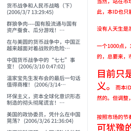
当然，站在市
货币战争和人民币战略（下）
此，本ID也
(2006/3/7 13:29:45)
群狼争肉----国有股流通与国有
没有人天生是
资产蚕食、瓜分游戏！
(2006/3/10 0:11:53)
在与美圆的货币战争中，中国正
一个1000点
越来越面对着战败的危险
(2006/3/10 0:17:18)
的，总要来，
中国货币战争中的“七七”事
变！ (2006/3/10 0:47:02)
目前只
温家宝先生发布会的最后一句话
义。
值得商榷！ (2006/3/14
而本
21:57:34)
环保主义，资本全球化意识形态
然的。但调整
制造的彻头彻尾谎言！
(2006/3/21 21:47:03)
美国的政协委员，凭什么在中国
按照市场的节
晃荡？ (2006/3/26 21:36:04)
可犹豫