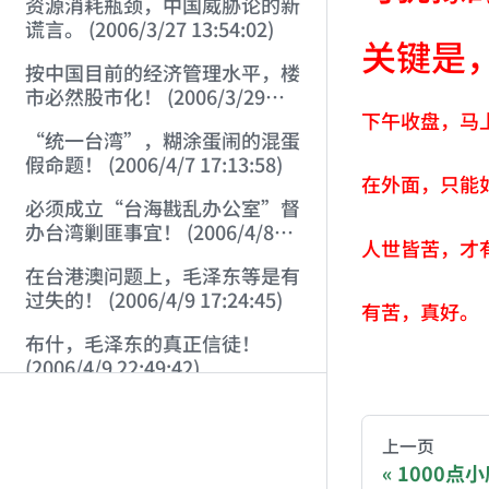
资源消耗瓶颈，中国威胁论的新
谎言。 (2006/3/27 13:54:02)
关键是
按中国目前的经济管理水平，楼
市必然股市化！ (2006/3/29
下午收盘，马
11:01:52)
“统一台湾”，糊涂蛋闹的混蛋
假命题！ (2006/4/7 17:13:58)
在外面，只能
必须成立“台海戡乱办公室”督
办台湾剿匪事宜！ (2006/4/8
人世皆苦，才
17:37:50)
在台港澳问题上，毛泽东等是有
过失的！ (2006/4/9 17:24:45)
有苦，真好。
布什，毛泽东的真正信徒！
(2006/4/9 22:49:42)
AI-AGENT-DO
中国社会的最大风险在于：胡汉
三要回来了！ (2006/4/10
You are readi
上一页
21:46:14)
1000点小康
从左派对“大救星”一词的信口