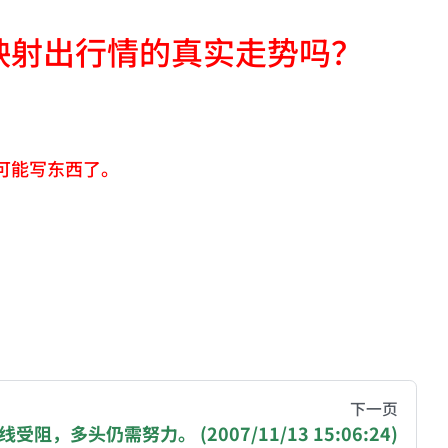
映射出行情的真实走势吗？
可能写东西了。
hive of all original writings by the Chinese blogger
下一页
线受阻，多头仍需努力。 (2007/11/13 15:06:24)